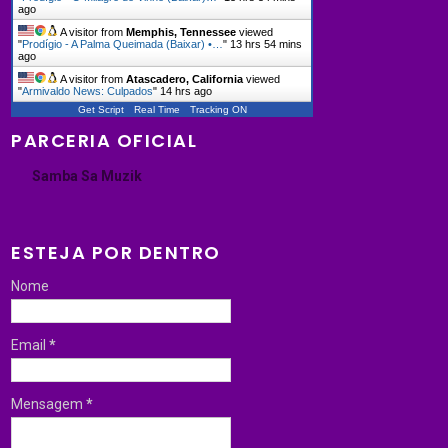
ago
A visitor from
Memphis, Tennessee
viewed
"
Prodígio - A Palma Queimada (Baixar) •…
"
13 hrs 54 mins
ago
A visitor from
Atascadero, California
viewed
"
Armivaldo News: Culpados
"
14 hrs ago
Get Script
Real Time
Tracking ON
PARCERIA OFICIAL
Samba Sa Muzik
ESTEJA POR DENTRO
Nome
Email
*
Mensagem
*