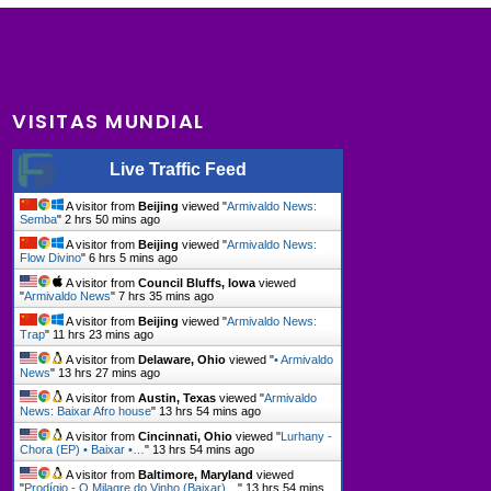
VISITAS MUNDIAL
Live Traffic Feed
A visitor from
Beijing
viewed "
Armivaldo News:
Semba
"
2 hrs 50 mins ago
A visitor from
Beijing
viewed "
Armivaldo News:
Flow Divino
"
6 hrs 5 mins ago
A visitor from
Council Bluffs, Iowa
viewed
"
Armivaldo News
"
7 hrs 35 mins ago
A visitor from
Beijing
viewed "
Armivaldo News:
Trap
"
11 hrs 23 mins ago
A visitor from
Delaware, Ohio
viewed "
• Armivaldo
News
"
13 hrs 27 mins ago
A visitor from
Austin, Texas
viewed "
Armivaldo
News: Baixar Afro house
"
13 hrs 54 mins ago
A visitor from
Cincinnati, Ohio
viewed "
Lurhany -
Chora (EP) • Baixar •…
"
13 hrs 54 mins ago
A visitor from
Baltimore, Maryland
viewed
"
Prodígio - O Milagre do Vinho (Baixar)…
"
13 hrs 54 mins