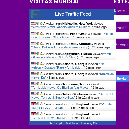
VISITAS MUNDIAL
ESTE
Nome
Live Traffic Feed
A visitor from
Hicksville, New York
viewed
"
Armivaldo News: Ângelo Mualete Musica
"
2 mins ago
Email
*
A visitor from
Erie, Pennsylvania
viewed "
Prodígio
Feat. Rhayra - Olhos Azuis…
"
5 mins ago
A visitor from
Louisville, Kentucky
viewed
Mensa
"
Delcio Dollar – Tóxico Para Sempre (Ep)…
"
5 mins ago
A visitor from
Zephyrhills, Florida
viewed "
Koffi
Olomide – Platinum Vol. 2 (Álbum)…
"
8 mins ago
A visitor from
Atlanta, Georgia
viewed "
Pitt
Kelson – Bocado (Rap) • Armivaldo…
"
8 mins ago
A visitor from
Atlanta, Georgia
viewed "
Armivaldo
News: Ep
"
49 mins ago
A visitor from
Texarkana, Texas
viewed
"
Armivaldo News: Os Biu Bau feat Maya…
"
1 hr ago
A visitor from
Tulsa, Oklahoma
viewed "
Armivaldo
News: Tennaz & Beto No Beat
"
1 hr 12 mins ago
A visitor from
London, England
viewed "
R Jotta
feat Lil Drizzy – Distante…
"
1 hr 28 mins ago
A visitor from
London, England
viewed
"
Armivaldo News: Baixar
"
1 hr 29 mins ago
Get Script
Real Time
Tracking ON