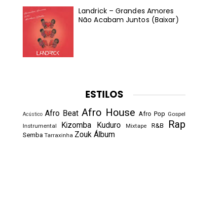
Landrick – Grandes Amores
Não Acabam Juntos (Baixar)
ESTILOS
Afro House
Afro Beat
Afro Pop
Gospel
Acústico
Rap
Kizomba
Kuduro
R&B
Instrumental
Mixtape
Zouk
Álbum
Semba
Tarraxinha