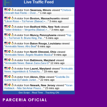
Live Traffic Feed
A visitor from
Swansea, Illinois
viewed "
Chelsea
Dinorath feat Florito – Over…
"
1 min ago
A visitor from
Boston, Massachusetts
viewed
"
Lilson Rose – Tá Ferver (Baixar) •…
"
3 mins ago
A visitor from
Bedford Hills, New York
viewed
"
Valter Artistico – Vergonha (Baixar) •…
"
3 mins ago
A visitor from
Muncy, Pennsylvania
viewed "
Top
5 – Tá Ferver ft. Bruno King, Pai…
"
5 mins ago
A visitor from
Baton Rouge, Louisiana
viewed
"
Armivaldo News: Afro Beat
"
6 mins ago
A visitor from
North Olmsted, Ohio
viewed
"
Armivaldo News: Ângelo Mualete Musica
"
9 mins ago
A visitor from
Baltimore, Maryland
viewed
"
Armivaldo News: Baixar Zaza Zara G
"
12 mins ago
A visitor from
Laurel, Maryland
viewed "
Armivaldo
News: Ingomblock & Tchutchu…
"
19 mins ago
A visitor from
Akron, Ohio
viewed "
Godzilla Do
Game feat Dj Falado Junior…
"
22 mins ago
A visitor from
Newark, New Jersey
viewed "
Yuran
Hotblack - Não Sei Amar Pouco…
"
23 mins ago
Get Script
Real Time
Tracking ON
PARCERIA OFICIAL