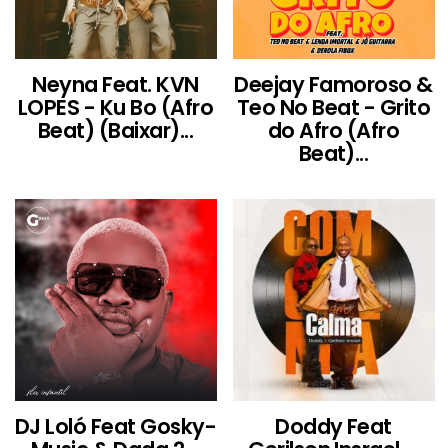
Neyna Feat. KVN
Deejay Famoroso &
LOPES - Ku Bo (Afro
Teo No Beat - Grito
Beat) (Baixar)...
do Afro (Afro
Beat)...
DJ Loló Feat Gosky-
Doddy Feat