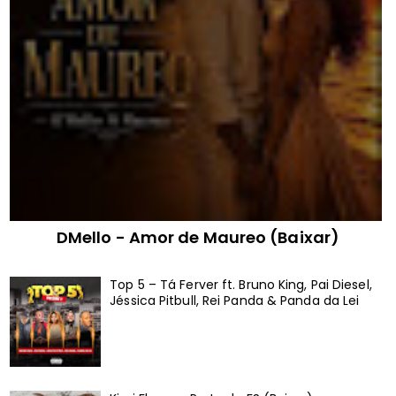
DMello - Amor de Maureo (Baixar)
Top 5 – Tá Ferver ft. Bruno King, Pai Diesel,
Jéssica Pitbull, Rei Panda & Panda da Lei