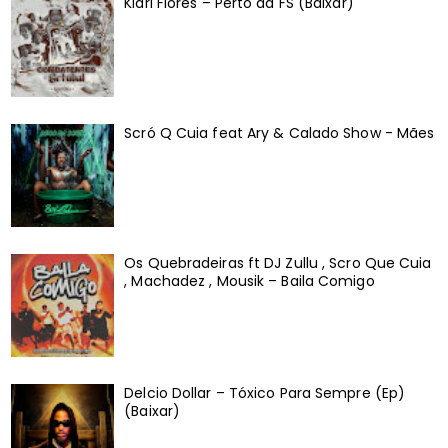
Kiari Flores – Perto da FS (Baixar)
Scró Q Cuia feat Ary & Calado Show - Mães
Os Quebradeiras ft DJ Zullu , Scro Que Cuia
, Machadez , Mousik – Baila Comigo
Delcio Dollar – Tóxico Para Sempre (Ep)
(Baixar)