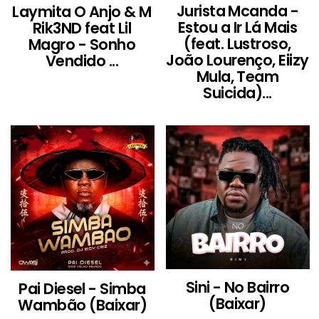
Jurista Mcanda -
Laymita O Anjo & M
Estou a Ir Lá Mais
Rik3ND feat Lil
(feat. Lustroso,
Magro - Sonho
João Lourenço, Eiizy
Vendido ...
Mula, Team
Suicida)...
Sini - No Bairro
Pai Diesel - Simba
(Baixar)
Wambão (Baixar)