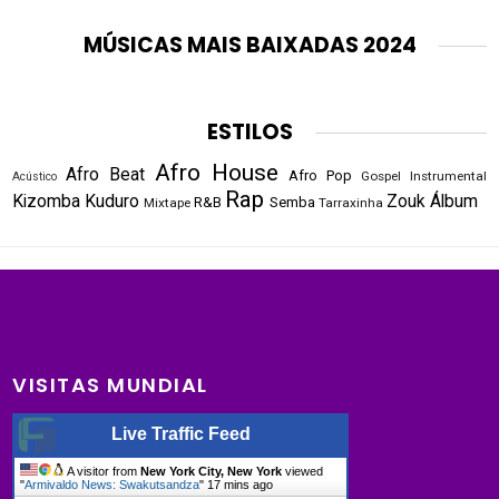
MÚSICAS MAIS BAIXADAS 2024
ESTILOS
Afro House
Afro Beat
Afro Pop
Gospel
Instrumental
Acústico
Rap
Kizomba
Kuduro
Zouk
Álbum
R&B
Semba
Mixtape
Tarraxinha
VISITAS MUNDIAL
Live Traffic Feed
A visitor from
New York City, New York
viewed
"
Armivaldo News: Swakutsandza
"
17 mins ago