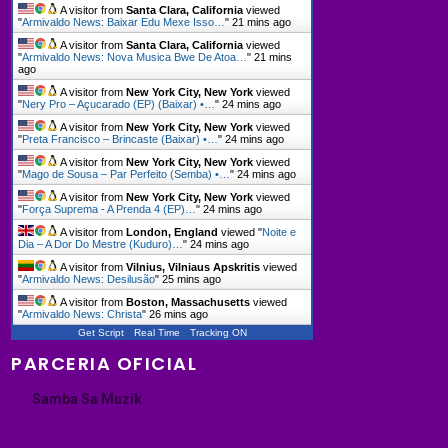
A visitor from
Santa Clara, California
viewed
"
Armivaldo News: Baixar Edu Mexe Isso…
"
21 mins ago
A visitor from
Santa Clara, California
viewed
"
Armivaldo News: Nova Musica Bwe De Atoa…
"
21 mins
ago
A visitor from
New York City, New York
viewed
"
Nery Pro – Açucarado (EP) (Baixar) •…
"
24 mins ago
A visitor from
New York City, New York
viewed
"
Preta Francisco – Brincaste (Baixar) •…
"
24 mins ago
A visitor from
New York City, New York
viewed
"
Mago de Sousa – Par Perfeito (Semba) •…
"
24 mins ago
A visitor from
New York City, New York
viewed
"
Força Suprema - A Prenda 4 (EP)…
"
24 mins ago
A visitor from
London, England
viewed "
Noite e
Dia – A Dor Do Mestre (Kuduro)…
"
25 mins ago
A visitor from
Vilnius, Vilniaus Apskritis
viewed
"
Armivaldo News: Desilusão
"
25 mins ago
A visitor from
Boston, Massachusetts
viewed
"
Armivaldo News: Christa
"
26 mins ago
Get Script
Real Time
Tracking ON
PARCERIA OFICIAL
Samba Sa Muzik