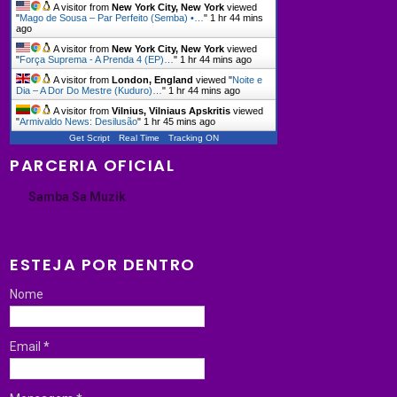
A visitor from
New York City, New York
viewed
"
Mago de Sousa – Par Perfeito (Semba) •…
"
1 hr 44 mins
ago
A visitor from
New York City, New York
viewed
"
Força Suprema - A Prenda 4 (EP)…
"
1 hr 44 mins ago
A visitor from
London, England
viewed "
Noite e
Dia – A Dor Do Mestre (Kuduro)…
"
1 hr 45 mins ago
A visitor from
Vilnius, Vilniaus Apskritis
viewed
"
Armivaldo News: Desilusão
"
1 hr 45 mins ago
Get Script
Real Time
Tracking ON
PARCERIA OFICIAL
Samba Sa Muzik
ESTEJA POR DENTRO
Nome
Email
*