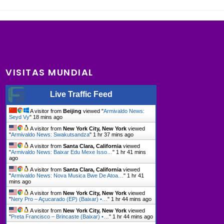
VISITAS MUNDIAL
Live Traffic Feed
A visitor from
Beijing
viewed "
Armivaldo News:
Seyd Vy
"
18 mins ago
A visitor from
New York City, New York
viewed
"
Armivaldo News: Swakutsandza
"
1 hr 37 mins ago
A visitor from
Santa Clara, California
viewed
"
Armivaldo News: Baixar Edu Mexe Isso…
"
1 hr 41 mins
ago
A visitor from
Santa Clara, California
viewed
"
Armivaldo News: Nova Musica Bwe De Atoa…
"
1 hr 41
mins ago
A visitor from
New York City, New York
viewed
"
Nery Pro – Açucarado (EP) (Baixar) •…
"
1 hr 44 mins ago
A visitor from
New York City, New York
viewed
"
Preta Francisco – Brincaste (Baixar) •…
"
1 hr 44 mins ago