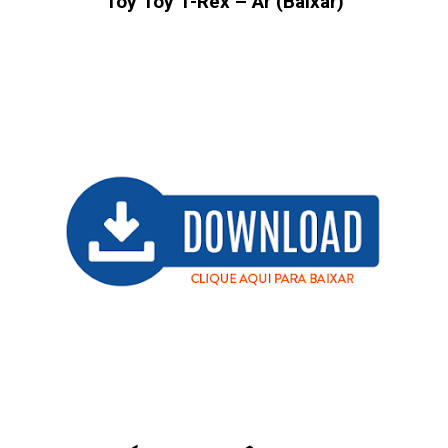
Tóy Tóy T-Rex – Ar (Baixar)