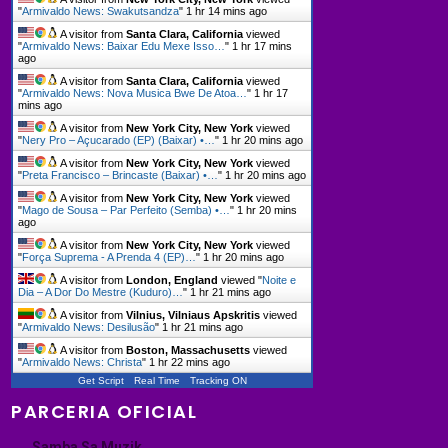
"
Armivaldo News: Swakutsandza
"
1 hr 14 mins ago
A visitor from
Santa Clara, California
viewed
"
Armivaldo News: Baixar Edu Mexe Isso…
"
1 hr 17 mins
ago
A visitor from
Santa Clara, California
viewed
"
Armivaldo News: Nova Musica Bwe De Atoa…
"
1 hr 17
mins ago
A visitor from
New York City, New York
viewed
"
Nery Pro – Açucarado (EP) (Baixar) •…
"
1 hr 20 mins ago
A visitor from
New York City, New York
viewed
"
Preta Francisco – Brincaste (Baixar) •…
"
1 hr 20 mins ago
A visitor from
New York City, New York
viewed
"
Mago de Sousa – Par Perfeito (Semba) •…
"
1 hr 20 mins
ago
A visitor from
New York City, New York
viewed
"
Força Suprema - A Prenda 4 (EP)…
"
1 hr 20 mins ago
A visitor from
London, England
viewed "
Noite e
Dia – A Dor Do Mestre (Kuduro)…
"
1 hr 21 mins ago
A visitor from
Vilnius, Vilniaus Apskritis
viewed
"
Armivaldo News: Desilusão
"
1 hr 21 mins ago
A visitor from
Boston, Massachusetts
viewed
"
Armivaldo News: Christa
"
1 hr 22 mins ago
Get Script
Real Time
Tracking ON
PARCERIA OFICIAL
Samba Sa Muzik