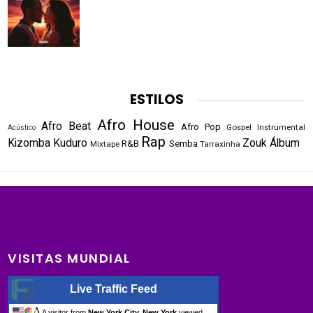
ESTILOS
Afro House
Afro Beat
Afro Pop
Gospel
Instrumental
Acústico
Rap
Kizomba
Kuduro
Zouk
Álbum
R&B
Semba
Mixtape
Tarraxinha
VISITAS MUNDIAL
Live Traffic Feed
A visitor from
New York City, New York
viewed