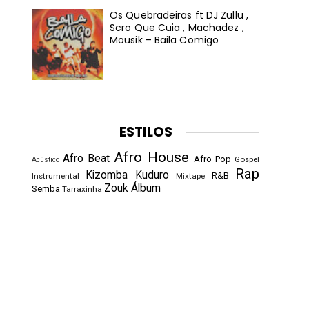
Os Quebradeiras ft DJ Zullu ,
Scro Que Cuia , Machadez ,
Mousik – Baila Comigo
ESTILOS
Afro House
Afro Beat
Afro Pop
Gospel
Acústico
Rap
Kizomba
Kuduro
R&B
Instrumental
Mixtape
Zouk
Álbum
Semba
Tarraxinha