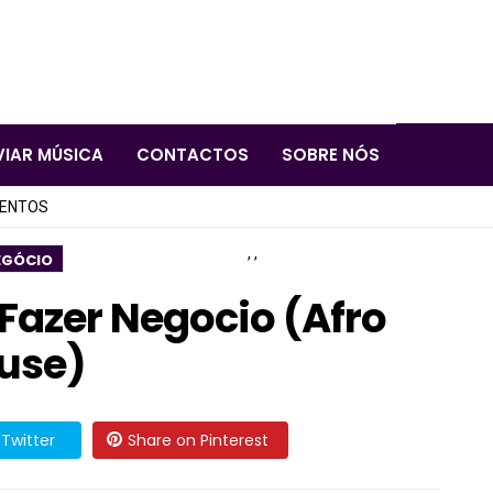
VIAR MÚSICA
CONTACTOS
SOBRE NÓS
LENTOS
,
,
EGÓCIO
 Fazer Negocio (Afro
use)
Twitter
Share on Pinterest