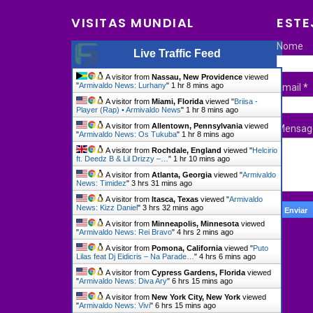
VISITAS MUNDIAL
ESTE
Nome
Live Traffic Feed
A visitor from
Nassau, New Providence
viewed
"
Armivaldo News: Lurhany
"
1 hr 8 mins ago
Email
*
A visitor from
Miami, Florida
viewed "
Briisa -
Player (Rap) • Armivaldo News
"
1 hr 8 mins ago
A visitor from
Allentown, Pennsylvania
viewed
Mensa
"
Armivaldo News: Os Tukuba
"
1 hr 8 mins ago
A visitor from
Rochdale, England
viewed "
Helcirio
ft. Deedz B & Lil Drizzy –…
"
1 hr 11 mins ago
A visitor from
Atlanta, Georgia
viewed "
Armivaldo
News: Timidez
"
3 hrs 31 mins ago
A visitor from
Itasca, Texas
viewed "
Armivaldo
News: Kizz Daniel
"
3 hrs 32 mins ago
A visitor from
Minneapolis, Minnesota
viewed
"
Armivaldo News: Rei Bravo
"
4 hrs 2 mins ago
A visitor from
Pomona, California
viewed "
Puto
Lilas feat Dj Eidicris – Na Parade…
"
4 hrs 6 mins ago
A visitor from
Cypress Gardens, Florida
viewed
"
Armivaldo News: Diva Ary
"
6 hrs 15 mins ago
A visitor from
New York City, New York
viewed
"
Armivaldo News: Vivi
"
6 hrs 15 mins ago