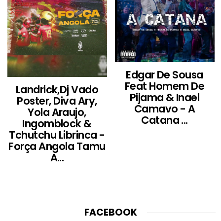
Edgar De Sousa
Feat Homem De
Landrick,Dj Vado
Pijama & Inael
Poster, Diva Ary,
Camavo - A
Yola Araujo,
Catana ...
Ingomblock &
Tchutchu Librinca -
Força Angola Tamu
A...
FACEBOOK