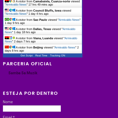
A visitor from
Camabatela, Cuanza-norte
viewed
"
Armivaldo News
"
17 hrs 49 mins ago
A visitor from
Council Bluffs, Iowa
viewed
"
Armivaldo News
"
1 day 4 hrs ago
A visitor from
Sao Paulo
viewed "
Armivaldo News
"
1 day 9 hrs ago
A visitor from
Dallas, Texas
viewed "
Armivaldo
News
"
1 day 18 hrs ago
A visitor from
Viana, Luanda
viewed "
Armivaldo
News
"
2 days 7 hrs ago
A visitor from
Beijing
viewed "
Armivaldo News
"
2
days 8 hrs ago
Get Script
Real Time
Tracking ON
PARCERIA OFICIAL
Samba Sa Muzik
ESTEJA POR DENTRO
Nome
Email
*