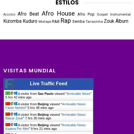
ESTILOS
Afro House
Afro Beat
Afro Pop
Gospel
Instrumental
Acústico
Rap
Kizomba
Kuduro
Zouk
Álbum
R&B
Semba
Mixtape
Tarraxinha
VISITAS MUNDIAL
Live Traffic Feed
A visitor from
Sao Paulo
viewed "
Armivaldo News
"
5 hrs 42 mins ago
A visitor from
Beijing
viewed "
Armivaldo News:
Fazer Neném
"
5 hrs 48 mins ago
A visitor from
Beijing
viewed "
Armivaldo News:
Baixar Zouk
"
7 hrs 30 mins ago
A visitor from
Beijing
viewed "
Armivaldo News:
Espera Por Mim
"
9 hrs 21 mins ago