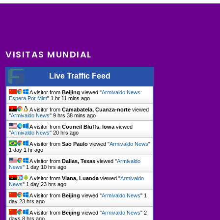
VISITAS MUNDIAL
Live Traffic Feed
A visitor from
Beijing
viewed "
Armivaldo News:
Espera Por Mim
"
1 hr 11 mins ago
A visitor from
Camabatela, Cuanza-norte
viewed
"
Armivaldo News
"
9 hrs 39 mins ago
A visitor from
Council Bluffs, Iowa
viewed
"
Armivaldo News
"
20 hrs ago
A visitor from
Sao Paulo
viewed "
Armivaldo News
"
1 day 1 hr ago
A visitor from
Dallas, Texas
viewed "
Armivaldo
News
"
1 day 10 hrs ago
A visitor from
Viana, Luanda
viewed "
Armivaldo
News
"
1 day 23 hrs ago
A visitor from
Beijing
viewed "
Armivaldo News
"
1
day 23 hrs ago
A visitor from
Beijing
viewed "
Armivaldo News
"
2
days 8 hrs ago