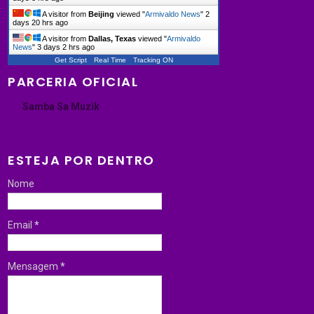
A visitor from
Beijing
viewed "
Armivaldo News
"
2
days 20 hrs ago
A visitor from
Dallas, Texas
viewed "
Armivaldo
News
"
3 days 2 hrs ago
Get Script
Real Time
Tracking ON
PARCERIA OFICIAL
Samba Sa Muzik
ESTEJA POR DENTRO
Nome
Email
*
Mensagem
*