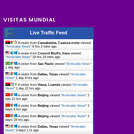
VISITAS MUNDIAL
Live Traffic Feed
A visitor from
Camabatela, Cuanza-norte
viewed
"
Armivaldo News
"
8 hrs 2 mins ago
A visitor from
Council Bluffs, Iowa
viewed
"
Armivaldo News
"
18 hrs 24 mins ago
A visitor from
Sao Paulo
viewed "
Armivaldo News
"
1 day ago
A visitor from
Dallas, Texas
viewed "
Armivaldo
News
"
1 day 8 hrs ago
A visitor from
Viana, Luanda
viewed "
Armivaldo
News
"
1 day 22 hrs ago
A visitor from
Beijing
viewed "
Armivaldo News
"
1
day 22 hrs ago
A visitor from
Beijing
viewed "
Armivaldo News
"
2
days 6 hrs ago
A visitor from
Beijing
viewed "
Armivaldo News
"
2
days 19 hrs ago
A visitor from
Dallas, Texas
viewed "
Armivaldo
News
"
3 days 1 hr ago