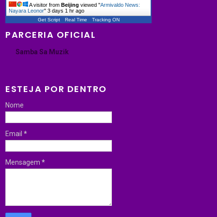
A visitor from
Beijing
viewed "
Armivaldo News:
Nayara Leonor
"
3 days 1 hr ago
Get Script
Real Time
Tracking ON
PARCERIA OFICIAL
Samba Sa Muzik
ESTEJA POR DENTRO
Nome
Email
*
Mensagem
*