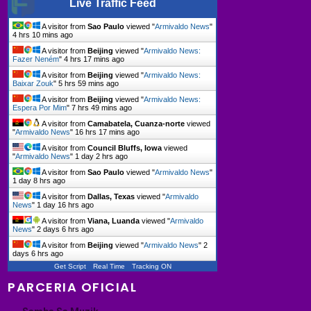
Live Traffic Feed
A visitor from
Sao Paulo
viewed "
Armivaldo News
"
4 hrs 10 mins ago
A visitor from
Beijing
viewed "
Armivaldo News:
Fazer Neném
"
4 hrs 17 mins ago
A visitor from
Beijing
viewed "
Armivaldo News:
Baixar Zouk
"
5 hrs 59 mins ago
A visitor from
Beijing
viewed "
Armivaldo News:
Espera Por Mim
"
7 hrs 49 mins ago
A visitor from
Camabatela, Cuanza-norte
viewed
"
Armivaldo News
"
16 hrs 17 mins ago
A visitor from
Council Bluffs, Iowa
viewed
"
Armivaldo News
"
1 day 2 hrs ago
A visitor from
Sao Paulo
viewed "
Armivaldo News
"
1 day 8 hrs ago
A visitor from
Dallas, Texas
viewed "
Armivaldo
News
"
1 day 16 hrs ago
A visitor from
Viana, Luanda
viewed "
Armivaldo
News
"
2 days 6 hrs ago
A visitor from
Beijing
viewed "
Armivaldo News
"
2
days 6 hrs ago
Get Script
Real Time
Tracking ON
PARCERIA OFICIAL