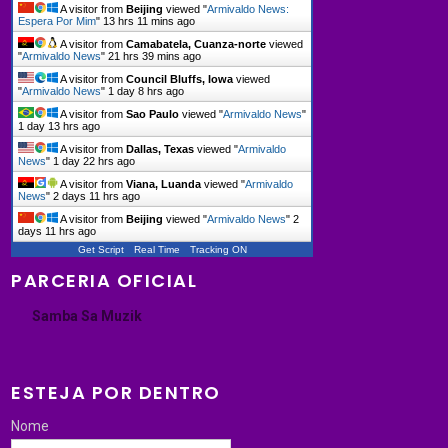
A visitor from
Beijing
viewed "
Armivaldo News:
Espera Por Mim
"
13 hrs 11 mins ago
A visitor from
Camabatela, Cuanza-norte
viewed
"
Armivaldo News
"
21 hrs 39 mins ago
A visitor from
Council Bluffs, Iowa
viewed
"
Armivaldo News
"
1 day 8 hrs ago
A visitor from
Sao Paulo
viewed "
Armivaldo News
"
1 day 13 hrs ago
A visitor from
Dallas, Texas
viewed "
Armivaldo
News
"
1 day 22 hrs ago
A visitor from
Viana, Luanda
viewed "
Armivaldo
News
"
2 days 11 hrs ago
A visitor from
Beijing
viewed "
Armivaldo News
"
2
days 11 hrs ago
Get Script
Real Time
Tracking ON
PARCERIA OFICIAL
Samba Sa Muzik
ESTEJA POR DENTRO
Nome