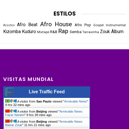
ESTILOS
Afro House
Afro Beat
Afro Pop
Gospel
Instrumental
Acústico
Rap
Kizomba
Kuduro
Zouk
Álbum
R&B
Semba
Mixtape
Tarraxinha
VISITAS MUNDIAL
Live Traffic Feed
A visitor from
Sao Paulo
viewed "
Armivaldo News
"
9 hrs 32 mins ago
A visitor from
Beijing
viewed "
Armivaldo News:
Fazer Neném
"
9 hrs 39 mins ago
A visitor from
Beijing
viewed "
Armivaldo News:
Baixar Zouk
"
11 hrs 21 mins ago