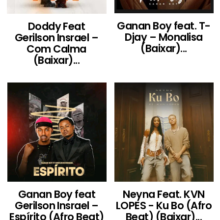
Ganan Boy feat. T-
Doddy Feat
Djay – Monalisa
Gerilson Insrael –
(Baixar)...
Com Calma
(Baixar)...
Ganan Boy feat
Neyna Feat. KVN
Gerilson Insrael –
LOPES - Ku Bo (Afro
Espírito (Afro Beat)
Beat) (Baixar)...