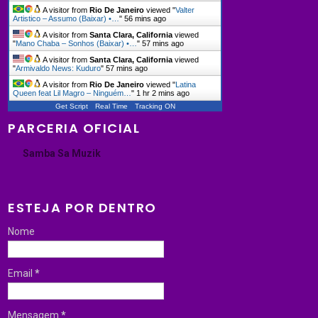
A visitor from
Rio De Janeiro
viewed "
Valter
Artistico – Assumo (Baixar) •…
"
56 mins ago
A visitor from
Santa Clara, California
viewed
"
Mano Chaba – Sonhos (Baixar) •…
"
57 mins ago
A visitor from
Santa Clara, California
viewed
"
Armivaldo News: Kuduro
"
57 mins ago
A visitor from
Rio De Janeiro
viewed "
Latina
Queen feat Lil Magro – Ninguém…
"
1 hr 2 mins ago
Get Script
Real Time
Tracking ON
PARCERIA OFICIAL
Samba Sa Muzik
ESTEJA POR DENTRO
Nome
Email
*
Mensagem
*