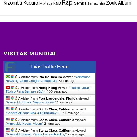
Rap
Kizomba
Kuduro
Zouk
Álbum
R&B
Semba
Mixtape
Tarraxinha
VISITAS MUNDIAL
Live Traffic Feed
A visitor from
Rio De Janeiro
viewed "
Armivaldo
News: Quando Chegar O Meu Dia
"
8 secs ago
A visitor from
Hong Kong
viewed "
Delcio Dollar –
Tóxico Para Sempre (Ep)…
"
38 secs ago
A visitor from
Fort Lauderdale, Florida
viewed
"
Armivaldo News: Nayara Leonor
"
1 min ago
A visitor from
Santa Clara, California
viewed
"
Sandro AB feat Biba & Dj Kalisboy –…
"
1 min ago
A visitor from
Santa Clara, California
viewed
"
Armivaldo News: Álbum
"
2 mins ago
A visitor from
Santa Clara, California
viewed
"
Armivaldo News: Kanga Dji feat Rei Loy
"
2 mins ago