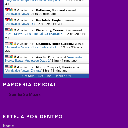
"
Jaymonic & Bips De Musical Disciple ft…
"
2 hrs 23 mins
ago
A visitor from
Belhaven, Scotland
viewed
"
Armivaldo News
"
2 hrs 29 mins ago
A visitor from
Rochdale, England
viewed
"
Armivaldo News: Rap
"
2 hrs 29 mins ago
A visitor from
Waterbury, Connecticut
viewed
"
CEF Tanzy - Gosto de Góstar (Baixar) •…
"
3 hrs 36 mins
ago
A visitor from
Charlotte, North Carolina
viewed
"
Armivaldo News: X Pain Solteiro Feliz…
"
3 hrs 36 mins
ago
A visitor from
Amelia, Ohio
viewed "
Armivaldo
News: Baixar Musica do Dada 2
"
3 hrs 44 mins ago
A visitor from
Mount Prospect, Illinois
viewed
"
Armivaldo News: Christa
"
3 hrs 44 mins ago
Get Script
Real Time
Tracking ON
PARCERIA OFICIAL
Samba Sa Muzik
ESTEJA POR DENTRO
Nome