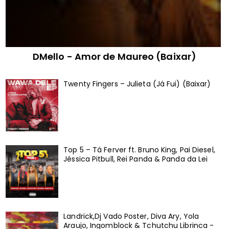
DMello - Amor de Maureo (Baixar)
Twenty Fingers – Julieta (Já Fui) (Baixar)
Top 5 – Tá Ferver ft. Bruno King, Pai Diesel,
Jéssica Pitbull, Rei Panda & Panda da Lei
Landrick,Dj Vado Poster, Diva Ary, Yola
Araujo, Ingomblock & Tchutchu Librinca -