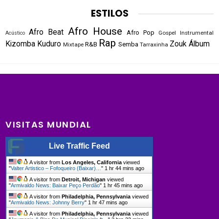
ESTILOS
Afro House
Afro Beat
Afro Pop
Gospel
Instrumental
Acústico
Rap
Kizomba
Kuduro
Zouk
Álbum
R&B
Semba
Mixtape
Tarraxinha
VISITAS MUNDIAL
Live Traffic Feed
A visitor from
Los Angeles, California
viewed
"
Valter Artistico – Fofoqueiro (Baixar)…
"
1 hr 44 mins ago
A visitor from
Detroit, Michigan
viewed
"
Armivaldo News: Baixar Peço Perdão
"
1 hr 45 mins ago
A visitor from
Philadelphia, Pennsylvania
viewed
"
Armivaldo News: Johnny Berry
"
1 hr 47 mins ago
A visitor from
Philadelphia, Pennsylvania
viewed