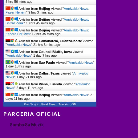
8 hrs 56 mins ago
A visitor from
Beijing
viewed "
Armivaldo News:
Fazer Neném
"
9 hrs 3 mins ago
A visitor from
Beijing
viewed "
Armivaldo News:
Baixar Zouk
"
10 hrs 45 mins ago
A visitor from
Beijing
viewed "
Armivaldo News:
Espera Por Mim
"
12 hrs 35 mins ago
A visitor from
Camabatela, Cuanza-norte
viewed
"
Armivaldo News
"
21 hrs 3 mins ago
A visitor from
Council Bluffs, Iowa
viewed
"
Armivaldo News
"
1 day 7 hrs ago
A visitor from
Sao Paulo
viewed "
Armivaldo News
"
1 day 13 hrs ago
A visitor from
Dallas, Texas
viewed "
Armivaldo
News
"
1 day 21 hrs ago
A visitor from
Viana, Luanda
viewed "
Armivaldo
News
"
2 days 11 hrs ago
A visitor from
Beijing
viewed "
Armivaldo News
"
2
days 11 hrs ago
Get Script
Real Time
Tracking ON
PARCERIA OFICIAL
Samba Sa Muzik