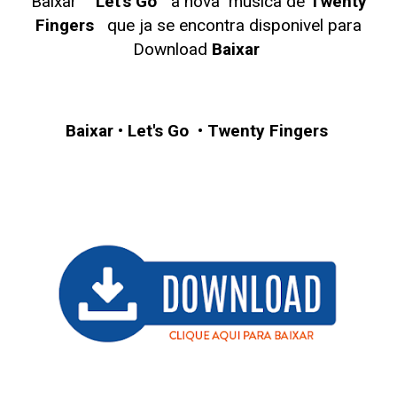
Baixar "
Let's Go
" a nova musica de
Twenty
Fingers
que ja se encontra disponivel para
Download
Baixar
Baixar
•
Let's Go
•
Twenty Fingers