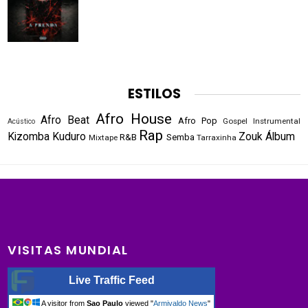
ESTILOS
Afro House
Afro Beat
Afro Pop
Gospel
Instrumental
Acústico
Rap
Kizomba
Kuduro
Zouk
Álbum
R&B
Semba
Mixtape
Tarraxinha
VISITAS MUNDIAL
Live Traffic Feed
A visitor from
Sao Paulo
viewed "
Armivaldo News
"