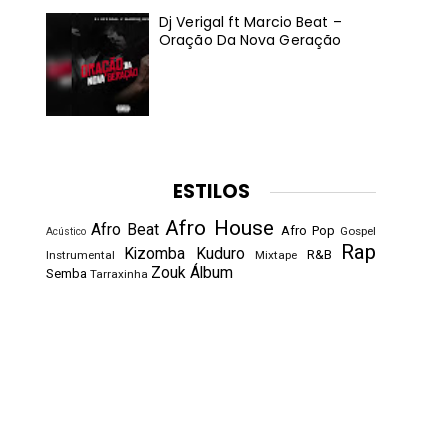
Dj Verigal ft Marcio Beat –
Oração Da Nova Geração
ESTILOS
Afro House
Afro Beat
Afro Pop
Gospel
Acústico
Rap
Kizomba
Kuduro
R&B
Instrumental
Mixtape
Zouk
Álbum
Semba
Tarraxinha