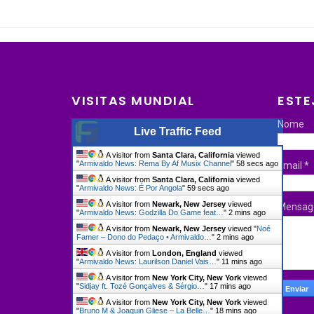
VISITAS MUNDIAL
ESTE
Nome
Live Traffic Feed
A visitor from
Santa Clara, California
viewed
"
Armivaldo News: Rema By Af Musix Channel
"
59 secs ago
Email
*
A visitor from
Santa Clara, California
viewed
"
Armivaldo News: É Por Angola
"
1 min ago
A visitor from
Newark, New Jersey
viewed
Mensa
"
Armivaldo News: Godzilla Do Game feat…
"
2 mins ago
A visitor from
Newark, New Jersey
viewed "
Noé
Famer – Dono do Pedaço • Armivaldo…
"
2 mins ago
A visitor from
London, England
viewed
"
Armivaldo News: Laurilson Daniel Vais…
"
11 mins ago
A visitor from
New York City, New York
viewed
"
Sidjay ft. Tozé Gonçalves & Sérgio…
"
17 mins ago
A visitor from
New York City, New York
viewed
"
Bruno M & Joaquin Gliese – La Belle…
"
18 mins ago