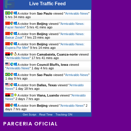
Live Traffic Feed
A visitor from
Sao Paulo
viewed "
Armivaldo News
"
5 hrs 34 mins ago
A visitor from
Beijing
viewed "
Armivaldo News:
Fazer Neném
"
5 hrs 41 mins ago
A visitor from
Beijing
viewed "
Armivaldo News:
Baixar Zouk
"
7 hrs 23 mins ago
A visitor from
Beijing
viewed "
Armivaldo News:
Espera Por Mim
"
9 hrs 14 mins ago
A visitor from
Camabatela, Cuanza-norte
viewed
"
Armivaldo News
"
17 hrs 41 mins ago
A visitor from
Council Bluffs, Iowa
viewed
"
Armivaldo News
"
1 day 4 hrs ago
A visitor from
Sao Paulo
viewed "
Armivaldo News
"
1 day 9 hrs ago
A visitor from
Dallas, Texas
viewed "
Armivaldo
News
"
1 day 18 hrs ago
A visitor from
Viana, Luanda
viewed "
Armivaldo
News
"
2 days 7 hrs ago
A visitor from
Beijing
viewed "
Armivaldo News
"
2
days 7 hrs ago
Get Script
Real Time
Tracking ON
PARCERIA OFICIAL