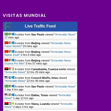
VISITAS MUNDIAL
Live Traffic Feed
A visitor from
Sao Paulo
viewed "
Armivaldo News
"
17 mins ago
A visitor from
Beijing
viewed "
Armivaldo News:
Fazer Neném
"
24 mins ago
A visitor from
Beijing
viewed "
Armivaldo News:
Baixar Zouk
"
2 hrs 6 mins ago
A visitor from
Beijing
viewed "
Armivaldo News:
Espera Por Mim
"
3 hrs 57 mins ago
A visitor from
Camabatela, Cuanza-norte
viewed
"
Armivaldo News
"
12 hrs 25 mins ago
A visitor from
Council Bluffs, Iowa
viewed
"
Armivaldo News
"
22 hrs 46 mins ago
A visitor from
Sao Paulo
viewed "
Armivaldo News
"
1 day 4 hrs ago
A visitor from
Dallas, Texas
viewed "
Armivaldo
News
"
1 day 12 hrs ago
A visitor from
Viana, Luanda
viewed "
Armivaldo
News
"
2 days 2 hrs ago