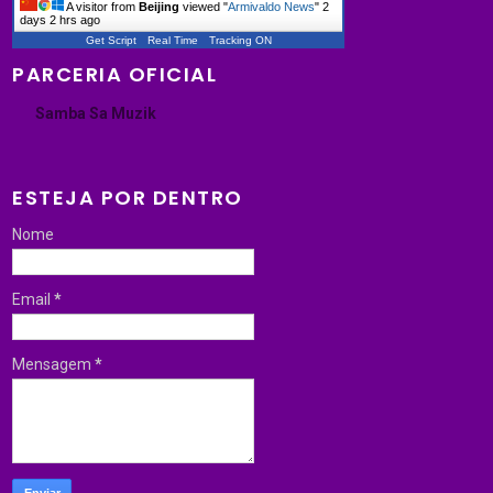
A visitor from
Beijing
viewed "
Armivaldo News
"
2
days 2 hrs ago
Get Script
Real Time
Tracking ON
PARCERIA OFICIAL
Samba Sa Muzik
ESTEJA POR DENTRO
Nome
Email
*
Mensagem
*