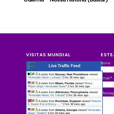
VISITAS MUNDIAL
ESTE
Nome
Live Traffic Feed
A visitor from
Nassau, New Providence
viewed
"
Armivaldo News: Lurhany
"
2 hrs 36 mins ago
Email
*
A visitor from
Miami, Florida
viewed "
Briisa -
Player (Rap) • Armivaldo News
"
2 hrs 36 mins ago
A visitor from
Allentown, Pennsylvania
viewed
Mensa
"
Armivaldo News: Os Tukuba
"
2 hrs 36 mins ago
A visitor from
Rochdale, England
viewed "
Helcirio
ft. Deedz B & Lil Drizzy –…
"
2 hrs 38 mins ago
A visitor from
Atlanta, Georgia
viewed "
Armivaldo
News: Timidez
"
4 hrs 59 mins ago