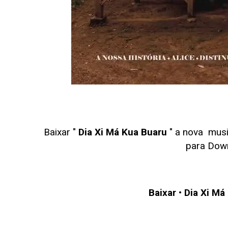
Baixar "
Dia Xi Má Kua Buaru
" a nova mus
para Dow
Baixar
•
Dia Xi Má