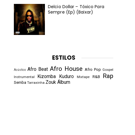
Delcio Dollar – Tóxico Para
Sempre (Ep) (Baixar)
ESTILOS
Afro House
Afro Beat
Afro Pop
Gospel
Acústico
Rap
Kizomba
Kuduro
R&B
Instrumental
Mixtape
Zouk
Álbum
Semba
Tarraxinha