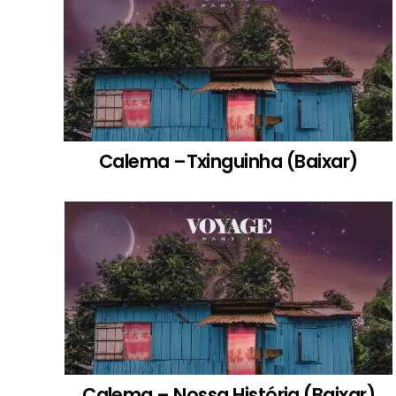
Calema –Txinguinha (Baixar)
Calema – Nossa História (Baixar)