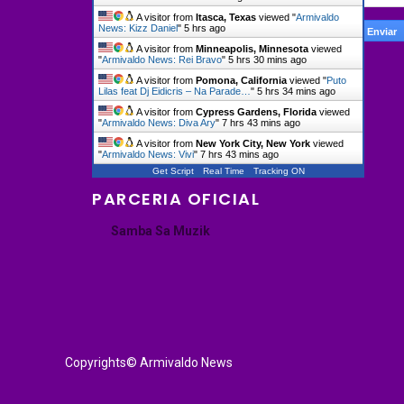
A visitor from
Itasca, Texas
viewed "
Armivaldo
News: Kizz Daniel
"
5 hrs ago
A visitor from
Minneapolis, Minnesota
viewed
"
Armivaldo News: Rei Bravo
"
5 hrs 30 mins ago
A visitor from
Pomona, California
viewed "
Puto
Lilas feat Dj Eidicris – Na Parade…
"
5 hrs 34 mins ago
A visitor from
Cypress Gardens, Florida
viewed
"
Armivaldo News: Diva Ary
"
7 hrs 43 mins ago
A visitor from
New York City, New York
viewed
"
Armivaldo News: Vivi
"
7 hrs 43 mins ago
Get Script
Real Time
Tracking ON
PARCERIA OFICIAL
Samba Sa Muzik
Copyrights© Armivaldo News