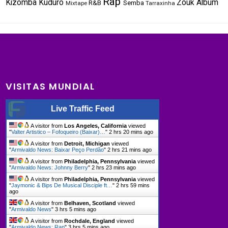
Rap
Kizomba
Kuduro
Zouk
Álbum
R&B
Semba
Mixtape
Tarraxinha
VISITAS MUNDIAL
Live Traffic Feed
A visitor from
Los Angeles, California
viewed
"
Valter Artistico – Fofoqueiro (Baixar)…
"
2 hrs 20 mins ago
A visitor from
Detroit, Michigan
viewed
"
Armivaldo News: Baixar Peço Perdão
"
2 hrs 21 mins ago
A visitor from
Philadelphia, Pennsylvania
viewed
"
Armivaldo News: Johnny Berry
"
2 hrs 23 mins ago
A visitor from
Philadelphia, Pennsylvania
viewed
"
Jaymonic & Bips De Musical Disciple ft…
"
2 hrs 59 mins
ago
A visitor from
Belhaven, Scotland
viewed
"
Armivaldo News
"
3 hrs 5 mins ago
A visitor from
Rochdale, England
viewed
"
Armivaldo News: Rap
"
3 hrs 5 mins ago