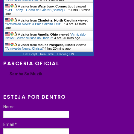
A visitor from
Waterbury, Connecticut
viewed
"
CEF Tanzy - Gosto de Góstar (Baixar) •…
"
4 hrs 13 mins
ago
A visitor from
Charlotte, North Carolina
viewed
"
Armivaldo News: X Pain Solteiro Feliz…
"
4 hrs 13 mins
ago
A visitor from
Amelia, Ohio
viewed "
Armivaldo
News: Baixar Musica do Dada 2
"
4 hrs 20 mins ago
A visitor from
Mount Prospect, Illinois
viewed
"
Armivaldo News: Christa
"
4 hrs 20 mins ago
Get Script
Real Time
Tracking ON
PARCERIA OFICIAL
Samba Sa Muzik
ESTEJA POR DENTRO
Nome
Email
*