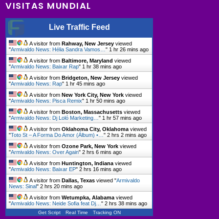
VISITAS MUNDIAL
Live Traffic Feed
A visitor from
Rahway, New Jersey
viewed
"
Armivaldo News: Hélia Sandra Vamos…
"
1 hr 26 mins ago
A visitor from
Baltimore, Maryland
viewed
"
Armivaldo News: Baixar Rap
"
1 hr 38 mins ago
A visitor from
Bridgeton, New Jersey
viewed
"
Armivaldo News: Rap
"
1 hr 45 mins ago
A visitor from
New York City, New York
viewed
"
Armivaldo News: Pisca Remix
"
1 hr 50 mins ago
A visitor from
Boston, Massachusetts
viewed
"
Armivaldo News: Dj Loló Marketing…
"
1 hr 57 mins ago
A visitor from
Oklahoma City, Oklahoma
viewed
"
Toto St – A Forma Do Amor (Álbum) •…
"
2 hrs 2 mins ago
A visitor from
Ozone Park, New York
viewed
"
Armivaldo News: Over Again
"
2 hrs 6 mins ago
A visitor from
Huntington, Indiana
viewed
"
Armivaldo News: Baixar EP
"
2 hrs 16 mins ago
A visitor from
Dallas, Texas
viewed "
Armivaldo
News: Sinal
"
2 hrs 20 mins ago
A visitor from
Wetumpka, Alabama
viewed
"
Armivaldo News: Neide Sofia feat Dj…
"
2 hrs 38 mins ago
Get Script
Real Time
Tracking ON