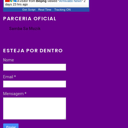
A visitor from
Beijing
viewed "
Armivaldo News
"
2
days 23 hrs ago
Get Script
Real Time
Tracking ON
PARCERIA OFICIAL
Samba Sa Muzik
ESTEJA POR DENTRO
Nome
Email
*
Mensagem
*