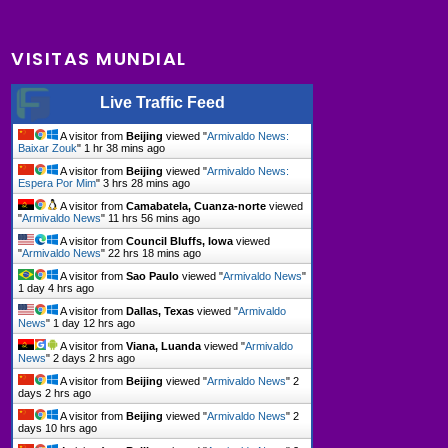
VISITAS MUNDIAL
Live Traffic Feed
A visitor from
Beijing
viewed "
Armivaldo News:
Baixar Zouk
"
1 hr 38 mins ago
A visitor from
Beijing
viewed "
Armivaldo News:
Espera Por Mim
"
3 hrs 28 mins ago
A visitor from
Camabatela, Cuanza-norte
viewed
"
Armivaldo News
"
11 hrs 56 mins ago
A visitor from
Council Bluffs, Iowa
viewed
"
Armivaldo News
"
22 hrs 18 mins ago
A visitor from
Sao Paulo
viewed "
Armivaldo News
"
1 day 4 hrs ago
A visitor from
Dallas, Texas
viewed "
Armivaldo
News
"
1 day 12 hrs ago
A visitor from
Viana, Luanda
viewed "
Armivaldo
News
"
2 days 2 hrs ago
A visitor from
Beijing
viewed "
Armivaldo News
"
2
days 2 hrs ago
A visitor from
Beijing
viewed "
Armivaldo News
"
2
days 10 hrs ago