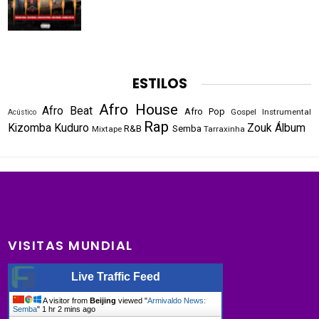
ESTILOS
Afro House
Afro Beat
Afro Pop
Gospel
Instrumental
Acústico
Rap
Kizomba
Kuduro
Zouk
Álbum
R&B
Semba
Mixtape
Tarraxinha
VISITAS MUNDIAL
Live Traffic Feed
A visitor from
Beijing
viewed "
Armivaldo News:
Semba
"
1 hr 2 mins ago