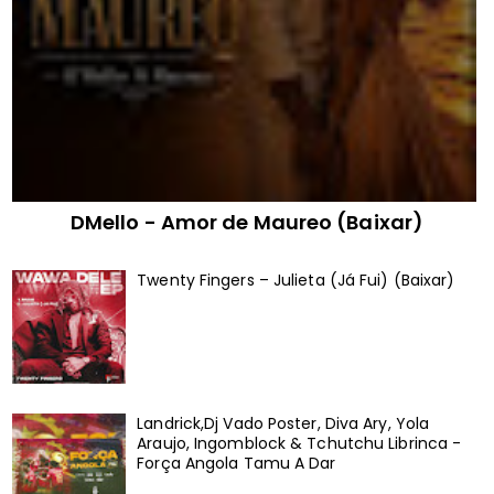
DMello - Amor de Maureo (Baixar)
Twenty Fingers – Julieta (Já Fui) (Baixar)
Landrick,Dj Vado Poster, Diva Ary, Yola
Araujo, Ingomblock & Tchutchu Librinca -
Força Angola Tamu A Dar