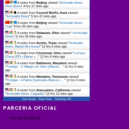
A visitor from
Beijing
viewed "
Armivaldo News:
Flow Divino
"
4 hrs 17 mins ago
A visitor from
Council Bluffs, Iowa
viewed
"
Armivaldo News
"
5 hrs 47 mins ago
A visitor from
Beijing
viewed "
Armivaldo News:
Trap
"
9 hrs 35 mins ago
A visitor from
Delaware, Ohio
viewed "
• Armivaldo
News
"
11 hrs 39 mins ago
A visitor from
Austin, Texas
viewed "
Armivaldo
News: Baixar Afro house
"
12 hrs 6 mins ago
A visitor from
Cincinnati, Ohio
viewed "
Lurhany -
Chora (EP) • Baixar •…
"
12 hrs 6 mins ago
A visitor from
Baltimore, Maryland
viewed
"
Prodígio - O Milagre do Vinho (Baixar)…
"
12 hrs 6 mins
ago
A visitor from
Memphis, Tennessee
viewed
"
Prodígio - A Palma Queimada (Baixar) •…
"
12 hrs 6 mins
ago
A visitor from
Atascadero, California
viewed
"
Armivaldo News: Culpados
"
12 hrs 12 mins ago
Get Script
Real Time
Tracking ON
PARCERIA OFICIAL
Samba Sa Muzik