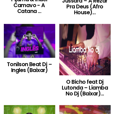
Jussara – A Rezar
Camavo - A
Pra Deus (Afro
Catana ...
House)...
Tonilson Beat Dj –
Ingles (Baixar)
O Bicho feat Dj
Lutonda – Liamba
No Dj (Baixar)...