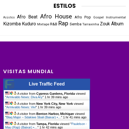
ESTILOS
Afro House
Afro Beat
Afro Pop
Gospel
Instrumental
Acústico
Rap
Kizomba
Kuduro
Zouk
Álbum
R&B
Semba
Mixtape
Tarraxinha
VISITAS MUNDIAL
Live Traffic Feed
A visitor from
Cypress Gardens, Florida
viewed
"
Armivaldo News: Diva Ary
"
1 hr 39 mins ago
A visitor from
New York City, New York
viewed
"
Armivaldo News: Vivi
"
1 hr 39 mins ago
A visitor from
Benton Harbor, Michigan
viewed
"
Blaq Major – Sdakiwe Sbali (Baixar) •…
"
1 hr 41 mins ago
A visitor from
Tampa, Florida
viewed "
Paulelson -
Mau (Rap) (Baixar) •…
"
1 hr 42 mins ago