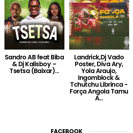
Sandro AB feat Biba
Landrick,Dj Vado
& Dj Kalisboy –
Poster, Diva Ary,
Tsetsa (Baixar)...
Yola Araujo,
Ingomblock &
Tchutchu Librinca -
Força Angola Tamu
A...
FACEBOOK