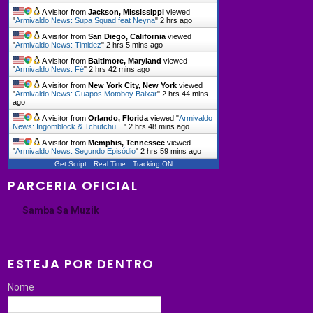
A visitor from
Jackson, Mississippi
viewed
"
Armivaldo News: Supa Squad feat Neyna
"
2 hrs ago
A visitor from
San Diego, California
viewed
"
Armivaldo News: Timidez
"
2 hrs 5 mins ago
A visitor from
Baltimore, Maryland
viewed
"
Armivaldo News: Fé
"
2 hrs 42 mins ago
A visitor from
New York City, New York
viewed
"
Armivaldo News: Guapos Motoboy Baixar
"
2 hrs 44 mins
ago
A visitor from
Orlando, Florida
viewed "
Armivaldo
News: Ingomblock & Tchutchu…
"
2 hrs 48 mins ago
A visitor from
Memphis, Tennessee
viewed
"
Armivaldo News: Segundo Episódio
"
2 hrs 59 mins ago
Get Script
Real Time
Tracking ON
PARCERIA OFICIAL
Samba Sa Muzik
ESTEJA POR DENTRO
Nome