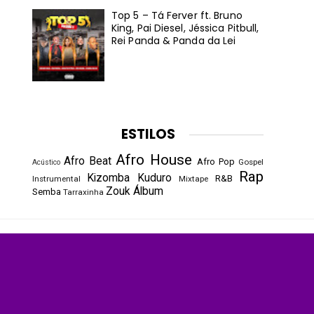
Top 5 – Tá Ferver ft. Bruno
King, Pai Diesel, Jéssica Pitbull,
Rei Panda & Panda da Lei
ESTILOS
Afro House
Afro Beat
Afro Pop
Gospel
Acústico
Rap
Kizomba
Kuduro
R&B
Instrumental
Mixtape
Zouk
Álbum
Semba
Tarraxinha