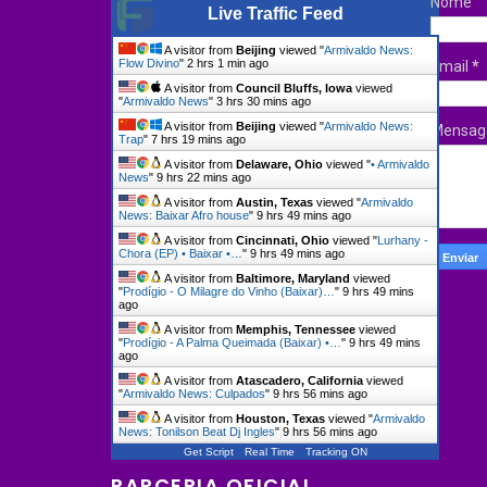
Nome
Live Traffic Feed
A visitor from
Beijing
viewed "
Armivaldo News:
Flow Divino
"
2 hrs 1 min ago
Email
*
A visitor from
Council Bluffs, Iowa
viewed
"
Armivaldo News
"
3 hrs 30 mins ago
A visitor from
Beijing
viewed "
Armivaldo News:
Mensa
Trap
"
7 hrs 19 mins ago
A visitor from
Delaware, Ohio
viewed "
• Armivaldo
News
"
9 hrs 22 mins ago
A visitor from
Austin, Texas
viewed "
Armivaldo
News: Baixar Afro house
"
9 hrs 49 mins ago
A visitor from
Cincinnati, Ohio
viewed "
Lurhany -
Chora (EP) • Baixar •…
"
9 hrs 49 mins ago
A visitor from
Baltimore, Maryland
viewed
"
Prodígio - O Milagre do Vinho (Baixar)…
"
9 hrs 49 mins
ago
A visitor from
Memphis, Tennessee
viewed
"
Prodígio - A Palma Queimada (Baixar) •…
"
9 hrs 49 mins
ago
A visitor from
Atascadero, California
viewed
"
Armivaldo News: Culpados
"
9 hrs 56 mins ago
A visitor from
Houston, Texas
viewed "
Armivaldo
News: Tonilson Beat Dj Ingles
"
9 hrs 56 mins ago
Get Script
Real Time
Tracking ON
PARCERIA OFICIAL