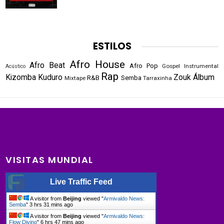
ESTILOS
Afro House
Afro Beat
Afro Pop
Gospel
Instrumental
Acústico
Rap
Kizomba
Kuduro
Zouk
Álbum
R&B
Semba
Mixtape
Tarraxinha
VISITAS MUNDIAL
Live Traffic Feed
A visitor from
Beijing
viewed "
Armivaldo News:
Semba
"
3 hrs 31 mins ago
A visitor from
Beijing
viewed "
Armivaldo News:
Flow Divino
"
6 hrs 47 mins ago