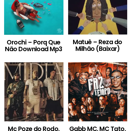
Matuê – Reza do
Orochi – Porq Que
Milhão (Baixar)
Não Download Mp3
Mc Poze do Rodo,
Gabb MC, MC Tato,