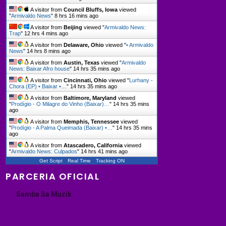
A visitor from
Council Bluffs, Iowa
viewed
"
Armivaldo News
"
8 hrs 16 mins ago
A visitor from
Beijing
viewed "
Armivaldo News:
Trap
"
12 hrs 4 mins ago
A visitor from
Delaware, Ohio
viewed "
• Armivaldo
News
"
14 hrs 8 mins ago
A visitor from
Austin, Texas
viewed "
Armivaldo
News: Baixar Afro house
"
14 hrs 35 mins ago
A visitor from
Cincinnati, Ohio
viewed "
Lurhany -
Chora (EP) • Baixar •…
"
14 hrs 35 mins ago
A visitor from
Baltimore, Maryland
viewed
"
Prodígio - O Milagre do Vinho (Baixar)…
"
14 hrs 35 mins
ago
A visitor from
Memphis, Tennessee
viewed
"
Prodígio - A Palma Queimada (Baixar) •…
"
14 hrs 35 mins
ago
A visitor from
Atascadero, California
viewed
"
Armivaldo News: Culpados
"
14 hrs 41 mins ago
Get Script
Real Time
Tracking ON
PARCERIA OFICIAL
Samba Sa Muzik