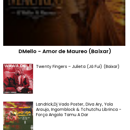
DMello - Amor de Maureo (Baixar)
Twenty Fingers – Julieta (Já Fui) (Baixar)
Landrick,Dj Vado Poster, Diva Ary, Yola
Araujo, Ingomblock & Tchutchu Librinca -
Força Angola Tamu A Dar