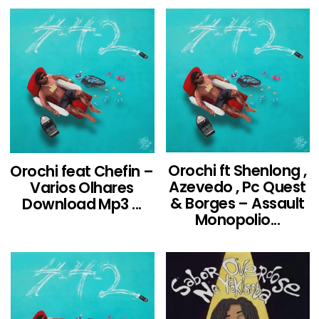
Orochi ft Shenlong ,
Orochi feat Chefin –
Azevedo , Pc Quest
Varios Olhares
& Borges – Assault
Download Mp3 ...
Monopolio...