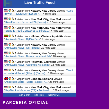
Live Traffic Feed
A visitor from
Newark, New Jersey
viewed "
Xuxu
Bower – Relatorios (Baixar) •…
"
4 mins ago
A visitor from
New York City, New York
viewed
"
Kiari Flores – Perto da FS (Baixar) •…
"
5 mins ago
A visitor from
New York City, New York
viewed
"
Sidjay ft. Tozé Gonçalves & Sérgio…
"
7 mins ago
A visitor from
Vilnius, Vilniaus Apskritis
viewed
"
Armivaldo News: Dj Dito Bem
"
9 mins ago
A visitor from
Newark, New Jersey
viewed
"
Armivaldo News: Os Tukuba
"
10 mins ago
A visitor from
Newark, New Jersey
viewed
"
Armivaldo News: Biskey Lone feat Sdy
"
10 mins ago
A visitor from
Roseville, California
viewed
"
Armivaldo News: Assuntos Na Banda
"
18 mins ago
A visitor from
Newark, New Jersey
viewed "
Semi
– Lost And Found (Álbum) (Baixar)…
"
20 mins ago
A visitor from
London, England
viewed
"
Anderson Mário - Maria (Baixar) •…
"
25 mins ago
A visitor from
New York City, New York
viewed
"
KayBlack – Mistérios (EP) • Armivaldo…
"
29 mins ago
Get Script
Real Time
Tracking ON
PARCERIA OFICIAL