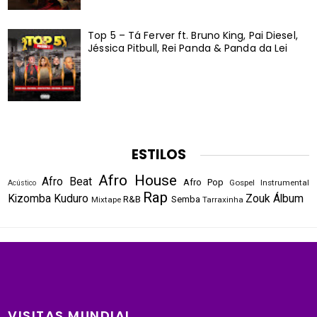
Top 5 – Tá Ferver ft. Bruno King, Pai Diesel,
Jéssica Pitbull, Rei Panda & Panda da Lei
ESTILOS
Afro House
Afro Beat
Afro Pop
Gospel
Instrumental
Acústico
Rap
Kizomba
Kuduro
Zouk
Álbum
R&B
Semba
Mixtape
Tarraxinha
VISITAS MUNDIAL