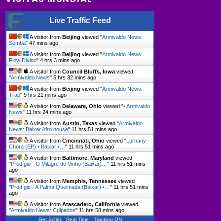
Live Traffic Feed
A visitor from
Beijing
viewed "
Armivaldo News:
Semba
"
47 mins ago
A visitor from
Beijing
viewed "
Armivaldo News:
Flow Divino
"
4 hrs 3 mins ago
A visitor from
Council Bluffs, Iowa
viewed
"
Armivaldo News
"
5 hrs 32 mins ago
A visitor from
Beijing
viewed "
Armivaldo News:
Trap
"
9 hrs 21 mins ago
A visitor from
Delaware, Ohio
viewed "
• Armivaldo
News
"
11 hrs 24 mins ago
A visitor from
Austin, Texas
viewed "
Armivaldo
News: Baixar Afro house
"
11 hrs 51 mins ago
A visitor from
Cincinnati, Ohio
viewed "
Lurhany -
Chora (EP) • Baixar •…
"
11 hrs 51 mins ago
A visitor from
Baltimore, Maryland
viewed
"
Prodígio - O Milagre do Vinho (Baixar)…
"
11 hrs 51 mins
ago
A visitor from
Memphis, Tennessee
viewed
"
Prodígio - A Palma Queimada (Baixar) •…
"
11 hrs 51 mins
ago
A visitor from
Atascadero, California
viewed
"
Armivaldo News: Culpados
"
11 hrs 58 mins ago
Get Script
Real Time
Tracking ON