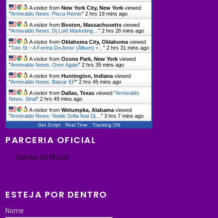
A visitor from
New York City, New York
viewed
"
Armivaldo News: Pisca Remix
"
2 hrs 19 mins ago
A visitor from
Boston, Massachusetts
viewed
"
Armivaldo News: Dj Loló Marketing…
"
2 hrs 26 mins ago
A visitor from
Oklahoma City, Oklahoma
viewed
"
Toto St – A Forma Do Amor (Álbum) •…
"
2 hrs 31 mins ago
A visitor from
Ozone Park, New York
viewed
"
Armivaldo News: Over Again
"
2 hrs 35 mins ago
A visitor from
Huntington, Indiana
viewed
"
Armivaldo News: Baixar EP
"
2 hrs 45 mins ago
A visitor from
Dallas, Texas
viewed "
Armivaldo
News: Sinal
"
2 hrs 49 mins ago
A visitor from
Wetumpka, Alabama
viewed
"
Armivaldo News: Neide Sofia feat Dj…
"
3 hrs 7 mins ago
Get Script
Real Time
Tracking ON
PARCERIA OFICIAL
Samba Sa Muzik
ESTEJA POR DENTRO
Nome