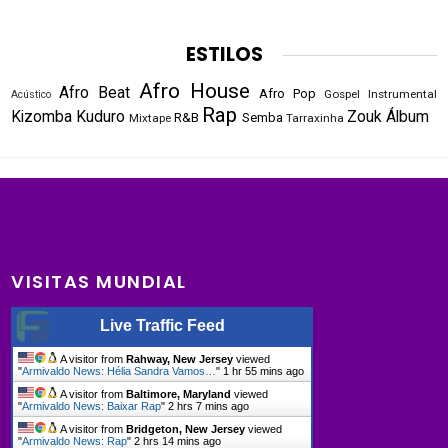
ESTILOS
Afro House
Afro Beat
Afro Pop
Gospel
Instrumental
Acústico
Rap
Kizomba
Kuduro
Zouk
Álbum
R&B
Semba
Mixtape
Tarraxinha
VISITAS MUNDIAL
Live Traffic Feed
A visitor from
Rahway, New Jersey
viewed
"
Armivaldo News: Hélia Sandra Vamos…
"
1 hr 55 mins ago
A visitor from
Baltimore, Maryland
viewed
"
Armivaldo News: Baixar Rap
"
2 hrs 7 mins ago
A visitor from
Bridgeton, New Jersey
viewed
"
Armivaldo News: Rap
"
2 hrs 14 mins ago