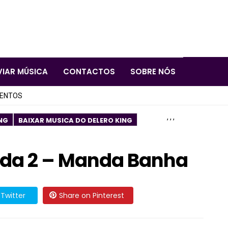
VIAR MÚSICA
CONTACTOS
SOBRE NÓS
LENTOS
,
,
,
NG
BAIXAR MUSICA DO DELERO KING
Dada 2 – Manda Banha
Twitter
Share on Pinterest