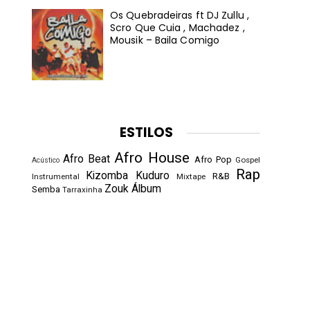
Os Quebradeiras ft DJ Zullu ,
Scro Que Cuia , Machadez ,
Mousik – Baila Comigo
ESTILOS
Afro House
Afro Beat
Afro Pop
Gospel
Acústico
Rap
Kizomba
Kuduro
R&B
Instrumental
Mixtape
Zouk
Álbum
Semba
Tarraxinha