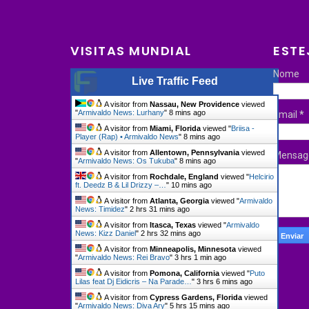
VISITAS MUNDIAL
ESTE
Nome
Live Traffic Feed
A visitor from
Nassau, New Providence
viewed
"
Armivaldo News: Lurhany
"
8 mins ago
Email
*
A visitor from
Miami, Florida
viewed "
Briisa -
Player (Rap) • Armivaldo News
"
8 mins ago
A visitor from
Allentown, Pennsylvania
viewed
Mensa
"
Armivaldo News: Os Tukuba
"
8 mins ago
A visitor from
Rochdale, England
viewed "
Helcirio
ft. Deedz B & Lil Drizzy –…
"
10 mins ago
A visitor from
Atlanta, Georgia
viewed "
Armivaldo
News: Timidez
"
2 hrs 31 mins ago
A visitor from
Itasca, Texas
viewed "
Armivaldo
News: Kizz Daniel
"
2 hrs 32 mins ago
A visitor from
Minneapolis, Minnesota
viewed
"
Armivaldo News: Rei Bravo
"
3 hrs 1 min ago
A visitor from
Pomona, California
viewed "
Puto
Lilas feat Dj Eidicris – Na Parade…
"
3 hrs 6 mins ago
A visitor from
Cypress Gardens, Florida
viewed
"
Armivaldo News: Diva Ary
"
5 hrs 15 mins ago