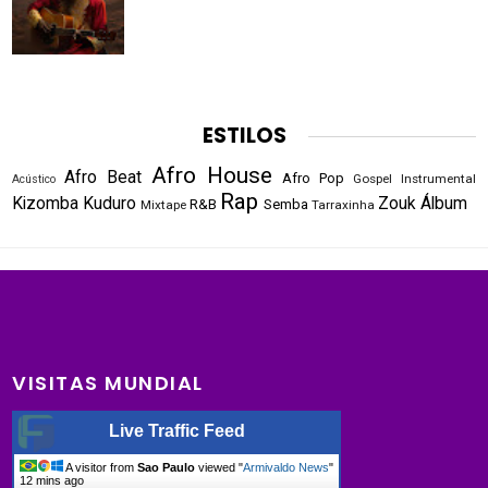
ESTILOS
Afro House
Afro Beat
Afro Pop
Gospel
Instrumental
Acústico
Rap
Kizomba
Kuduro
Zouk
Álbum
R&B
Semba
Mixtape
Tarraxinha
VISITAS MUNDIAL
Live Traffic Feed
A visitor from
Sao Paulo
viewed "
Armivaldo News
"
12 mins ago