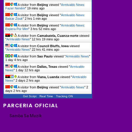
A visitor from
Beijing
viewed "
Armivaldo News:
Fazer Neném
"
19 mins ago
A visitor from
Beijing
viewed "
Armivaldo News:
Baixar Zouk
"
2 hrs 1 min ago
A visitor from
Beijing
viewed "
Armivaldo News:
Espera Por Mim
"
3 hrs 52 mins ago
A visitor from
Camabatela, Cuanza-norte
viewed
"
Armivaldo News
"
12 hrs 19 mins ago
A visitor from
Council Bluffs, Iowa
viewed
"
Armivaldo News
"
22 hrs 41 mins ago
A visitor from
Sao Paulo
viewed "
Armivaldo News
"
1 day 4 hrs ago
A visitor from
Dallas, Texas
viewed "
Armivaldo
News
"
1 day 12 hrs ago
A visitor from
Viana, Luanda
viewed "
Armivaldo
News
"
2 days 2 hrs ago
A visitor from
Beijing
viewed "
Armivaldo News
"
2
days 2 hrs ago
Get Script
Real Time
Tracking ON
PARCERIA OFICIAL
Samba Sa Muzik