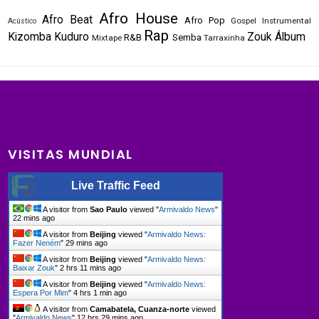
Afro House
Afro Beat
Afro Pop
Gospel
Instrumental
Acústico
Rap
Kizomba
Kuduro
Zouk
Álbum
R&B
Semba
Mixtape
Tarraxinha
VISITAS MUNDIAL
Live Traffic Feed
A visitor from
Sao Paulo
viewed "
Armivaldo News
"
22 mins ago
A visitor from
Beijing
viewed "
Armivaldo News:
Fazer Neném
"
29 mins ago
A visitor from
Beijing
viewed "
Armivaldo News:
Baixar Zouk
"
2 hrs 11 mins ago
A visitor from
Beijing
viewed "
Armivaldo News:
Espera Por Mim
"
4 hrs 1 min ago
A visitor from
Camabatela, Cuanza-norte
viewed
"
Armivaldo News
"
12 hrs 29 mins ago