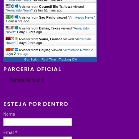
A visitor from
Council Bluffs, Iowa
viewed
"
Armivaldo News
"
22 hrs 51 mins ago
A visitor from
Sao Paulo
viewed "
Armivaldo News
"
1 day 4 hrs ago
A visitor from
Dallas, Texas
viewed "
Armivaldo
News
"
1 day 13 hrs ago
A visitor from
Viana, Luanda
viewed "
Armivaldo
News
"
2 days 2 hrs ago
A visitor from
Beijing
viewed "
Armivaldo News
"
2
days 2 hrs ago
Get Script
Real Time
Tracking ON
PARCERIA OFICIAL
Samba Sa Muzik
ESTEJA POR DENTRO
Nome
Email
*