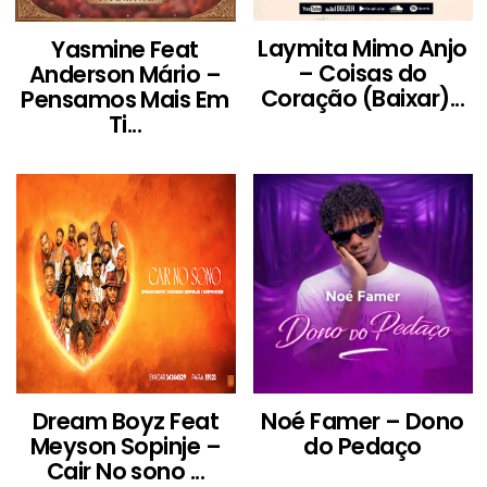
Laymita Mimo Anjo
Yasmine Feat
– Coisas do
Anderson Mário –
Coração (Baixar)...
Pensamos Mais Em
Ti...
Dream Boyz Feat
Noé Famer – Dono
Meyson Sopinje –
do Pedaço
Cair No sono ...