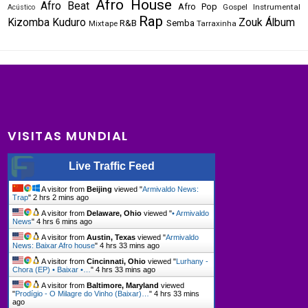
Afro House
Afro Beat
Afro Pop
Gospel
Instrumental
Acústico
Rap
Kizomba
Kuduro
Zouk
Álbum
R&B
Semba
Mixtape
Tarraxinha
VISITAS MUNDIAL
Live Traffic Feed
A visitor from
Beijing
viewed "
Armivaldo News:
Trap
"
2 hrs 2 mins ago
A visitor from
Delaware, Ohio
viewed "
• Armivaldo
News
"
4 hrs 6 mins ago
A visitor from
Austin, Texas
viewed "
Armivaldo
News: Baixar Afro house
"
4 hrs 33 mins ago
A visitor from
Cincinnati, Ohio
viewed "
Lurhany -
Chora (EP) • Baixar •…
"
4 hrs 33 mins ago
A visitor from
Baltimore, Maryland
viewed
"
Prodígio - O Milagre do Vinho (Baixar)…
"
4 hrs 33 mins
ago