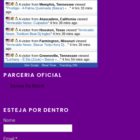
A visitor from
Memphis, Tennessee
viewed
"
Prodígio - A Palma Queimada (Baixar) •…
"
4 hrs 33 mins
ago
A visitor from
Atascadero, California
viewed
"
Armivaldo News: Culpados
"
4 hrs 39 mins ago
A visitor from
Houston, Texas
viewed "
Armivaldo
News: Tonilson Beat Dj Ingles
"
4 hrs 39 mins ago
A visitor from
Farmington, Missouri
viewed
"
Armivaldo News: Baixar Toda Hora Dj…
"
4 hrs 39 mins
ago
A visitor from
Greeneville, Tennessee
viewed
"
Lurhany - É Ela (Zouk) • Baixar •…
"
4 hrs 54 mins ago
Get Script
Real Time
Tracking ON
PARCERIA OFICIAL
Samba Sa Muzik
ESTEJA POR DENTRO
Nome
Email
*