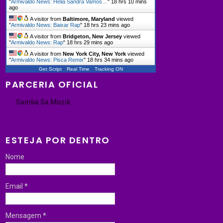
"
Armivaldo News: Hélia Sandra Vamos…
"
18 hrs 10 mins
ago
A visitor from
Baltimore, Maryland
viewed
"
Armivaldo News: Baixar Rap
"
18 hrs 23 mins ago
A visitor from
Bridgeton, New Jersey
viewed
"
Armivaldo News: Rap
"
18 hrs 29 mins ago
A visitor from
New York City, New York
viewed
"
Armivaldo News: Pisca Remix
"
18 hrs 34 mins ago
Get Script
Real Time
Tracking ON
PARCERIA OFICIAL
Samba Sa Muzik
ESTEJA POR DENTRO
Nome
Email
*
Mensagem
*