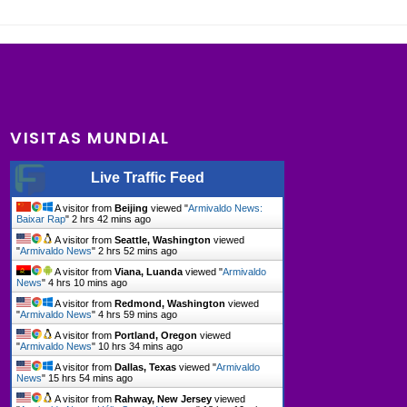
VISITAS MUNDIAL
Live Traffic Feed
A visitor from
Beijing
viewed "
Armivaldo News:
Baixar Rap
"
2 hrs 42 mins ago
A visitor from
Seattle, Washington
viewed
"
Armivaldo News
"
2 hrs 52 mins ago
A visitor from
Viana, Luanda
viewed "
Armivaldo
News
"
4 hrs 10 mins ago
A visitor from
Redmond, Washington
viewed
"
Armivaldo News
"
4 hrs 59 mins ago
A visitor from
Portland, Oregon
viewed
"
Armivaldo News
"
10 hrs 34 mins ago
A visitor from
Dallas, Texas
viewed "
Armivaldo
News
"
15 hrs 54 mins ago
A visitor from
Rahway, New Jersey
viewed