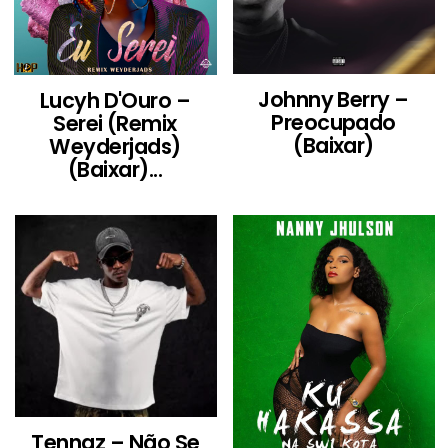
Johnny Berry –
Lucyh D'Ouro –
Preocupado
Serei (Remix
(Baixar)
Weyderjads)
(Baixar)...
Tennaz – Não Se