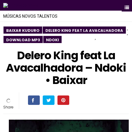
MÚSICAS NOVOS TALENTOS
,
BAIXAR KUDURO
DELERO KING FEAT LA AVACALHADORA
,
,
DOWNLOAD MP3
NDOKI
Delero King feat La
Avacalhadora – Ndoki
• Baixar