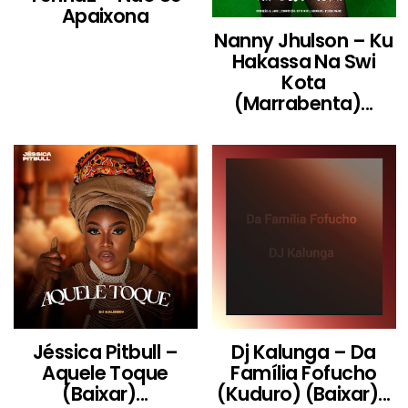
Apaixona
Nanny Jhulson – Ku
Hakassa Na Swi
Kota
(Marrabenta)...
Jéssica Pitbull –
Dj Kalunga – Da
Aquele Toque
Família Fofucho
(Baixar)...
(Kuduro) (Baixar)...