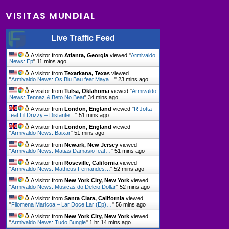
VISITAS MUNDIAL
Live Traffic Feed
A visitor from
Atlanta, Georgia
viewed "
Armivaldo
News: Ep
"
11 mins ago
A visitor from
Texarkana, Texas
viewed
"
Armivaldo News: Os Biu Bau feat Maya…
"
23 mins ago
A visitor from
Tulsa, Oklahoma
viewed "
Armivaldo
News: Tennaz & Beto No Beat
"
34 mins ago
A visitor from
London, England
viewed "
R Jotta
feat Lil Drizzy – Distante…
"
51 mins ago
A visitor from
London, England
viewed
"
Armivaldo News: Baixar
"
51 mins ago
A visitor from
Newark, New Jersey
viewed
"
Armivaldo News: Matias Damasio feat…
"
51 mins ago
A visitor from
Roseville, California
viewed
"
Armivaldo News: Matheus Fernandes…
"
52 mins ago
A visitor from
New York City, New York
viewed
"
Armivaldo News: Musicas do Delcio Dollar
"
52 mins ago
A visitor from
Santa Clara, California
viewed
"
Filomena Maricoa – Lar Doce Lar (Ep)…
"
56 mins ago
A visitor from
New York City, New York
viewed
"
Armivaldo News: Tudo Bungle
"
1 hr 14 mins ago