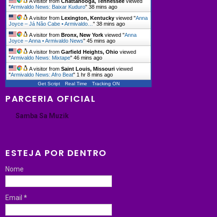
A visitor from
Chattanooga, Tennessee
viewed
"
Armivaldo News: Baixar Kuduro
"
38 mins ago
A visitor from
Lexington, Kentucky
viewed "
Anna
Joyce – Já Não Cabe • Armivaldo…
"
38 mins ago
A visitor from
Bronx, New York
viewed "
Anna
Joyce – Anna • Armivaldo News
"
45 mins ago
A visitor from
Garfield Heights, Ohio
viewed
"
Armivaldo News: Mixtape
"
46 mins ago
A visitor from
Saint Louis, Missouri
viewed
"
Armivaldo News: Afro Beat
"
1 hr 8 mins ago
Get Script
Real Time
Tracking ON
PARCERIA OFICIAL
Samba Sa Muzik
ESTEJA POR DENTRO
Nome
Email
*