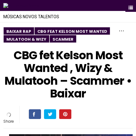
MÚSICAS NOVOS TALENTOS
,
,
,
BAIXAR RAP
CBG FEAT KELSON MOST WANTED
MULATOOH & WIZY
SCAMMER
CBG fet Kelson Most
Wanted , Wizy &
Mulatooh – Scammer •
Baixar