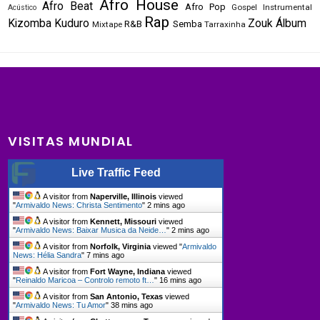
Afro House
Afro Beat
Afro Pop
Gospel
Instrumental
Acústico
Rap
Kizomba
Kuduro
Zouk
Álbum
R&B
Semba
Mixtape
Tarraxinha
VISITAS MUNDIAL
Live Traffic Feed
A visitor from
Naperville, Illinois
viewed
"
Armivaldo News: Christa Sentimento
"
2 mins ago
A visitor from
Kennett, Missouri
viewed
"
Armivaldo News: Baixar Musica da Neide…
"
2 mins ago
A visitor from
Norfolk, Virginia
viewed "
Armivaldo
News: Hélia Sandra
"
7 mins ago
A visitor from
Fort Wayne, Indiana
viewed
"
Reinaldo Maricoa – Controlo remoto ft…
"
16 mins ago
A visitor from
San Antonio, Texas
viewed
"
Armivaldo News: Tu Amor
"
38 mins ago