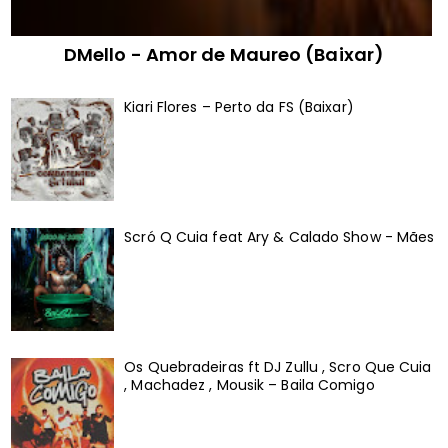
DMello - Amor de Maureo (Baixar)
Kiari Flores – Perto da FS (Baixar)
Scró Q Cuia feat Ary & Calado Show - Mães
Os Quebradeiras ft DJ Zullu , Scro Que Cuia
, Machadez , Mousik – Baila Comigo