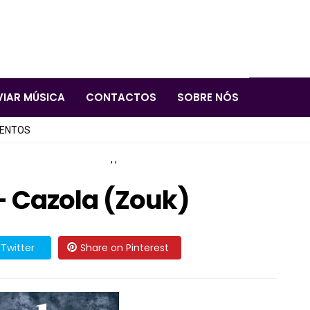
VIAR MÚSICA
CONTACTOS
SOBRE NÓS
LENTOS
,
,
- Cazola (Zouk)
Twitter
Share on Pinterest