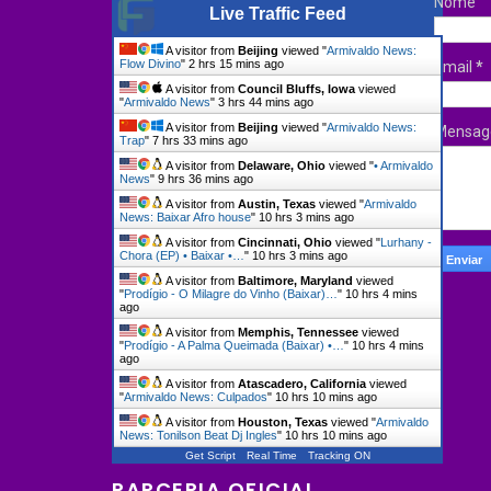
Nome
Live Traffic Feed
A visitor from
Beijing
viewed "
Armivaldo News:
Flow Divino
"
2 hrs 15 mins ago
Email
*
A visitor from
Council Bluffs, Iowa
viewed
"
Armivaldo News
"
3 hrs 44 mins ago
A visitor from
Beijing
viewed "
Armivaldo News:
Mensa
Trap
"
7 hrs 33 mins ago
A visitor from
Delaware, Ohio
viewed "
• Armivaldo
News
"
9 hrs 36 mins ago
A visitor from
Austin, Texas
viewed "
Armivaldo
News: Baixar Afro house
"
10 hrs 3 mins ago
A visitor from
Cincinnati, Ohio
viewed "
Lurhany -
Chora (EP) • Baixar •…
"
10 hrs 3 mins ago
A visitor from
Baltimore, Maryland
viewed
"
Prodígio - O Milagre do Vinho (Baixar)…
"
10 hrs 4 mins
ago
A visitor from
Memphis, Tennessee
viewed
"
Prodígio - A Palma Queimada (Baixar) •…
"
10 hrs 4 mins
ago
A visitor from
Atascadero, California
viewed
"
Armivaldo News: Culpados
"
10 hrs 10 mins ago
A visitor from
Houston, Texas
viewed "
Armivaldo
News: Tonilson Beat Dj Ingles
"
10 hrs 10 mins ago
Get Script
Real Time
Tracking ON
PARCERIA OFICIAL