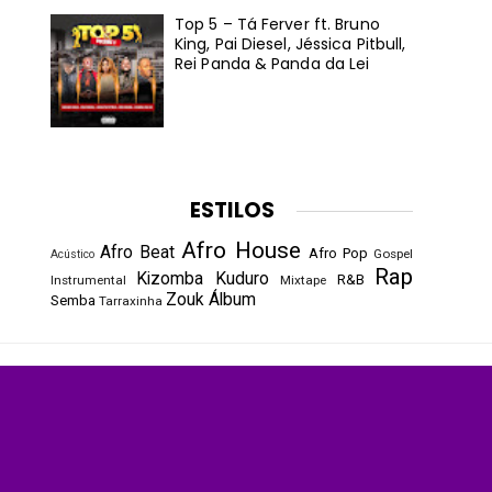
Top 5 – Tá Ferver ft. Bruno
King, Pai Diesel, Jéssica Pitbull,
Rei Panda & Panda da Lei
ESTILOS
Afro House
Afro Beat
Afro Pop
Gospel
Acústico
Rap
Kizomba
Kuduro
R&B
Instrumental
Mixtape
Zouk
Álbum
Semba
Tarraxinha