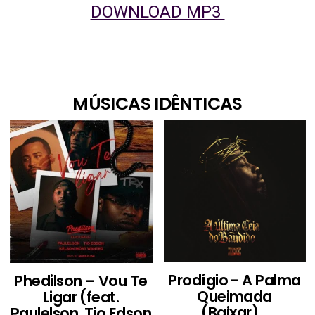
DOWNLOAD MP3
MÚSICAS IDÊNTICAS
Prodígio - A Palma
Phedilson – Vou Te
Queimada
Ligar (feat.
(Baixar)...
Paulelson, Tio Edson