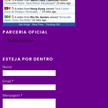
A visitor from
Santa Clara, California
viewed
"
Armivaldo News: Serei Remix Weyderjads
"
13 mins ago
A visitor from
Hong Kong
viewed "
Noé Famer –
Dono do Pedaço • Armivaldo…
"
14 mins ago
A visitor from
Rio De Janeiro
viewed "
Armivaldo
News: Esse Teu Body
"
15 mins ago
Get Script
Real Time
Tracking ON
PARCERIA OFICIAL
Samba Sa Muzik
ESTEJA POR DENTRO
Nome
Email
*
Mensagem
*