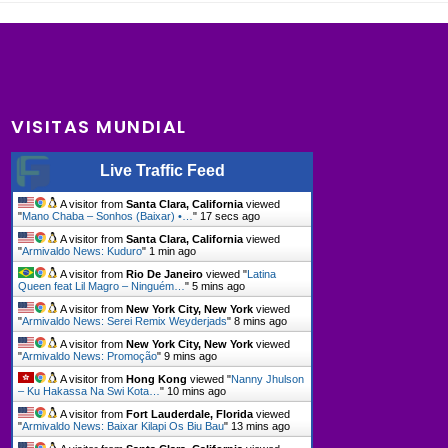
VISITAS MUNDIAL
Live Traffic Feed
A visitor from
Santa Clara, California
viewed
"
Mano Chaba – Sonhos (Baixar) •…
"
17 secs ago
A visitor from
Santa Clara, California
viewed
"
Armivaldo News: Kuduro
"
1 min ago
A visitor from
Rio De Janeiro
viewed "
Latina
Queen feat Lil Magro – Ninguém…
"
5 mins ago
A visitor from
New York City, New York
viewed
"
Armivaldo News: Serei Remix Weyderjads
"
8 mins ago
A visitor from
New York City, New York
viewed
"
Armivaldo News: Promoção
"
9 mins ago
A visitor from
Hong Kong
viewed "
Nanny Jhulson
– Ku Hakassa Na Swi Kota…
"
10 mins ago
A visitor from
Fort Lauderdale, Florida
viewed
"
Armivaldo News: Baixar Kilapi Os Biu Bau
"
13 mins ago