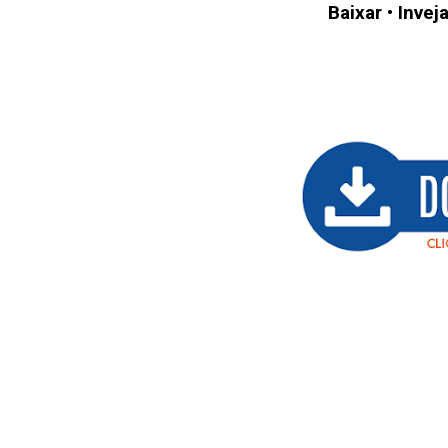
Baixar
•
Invej