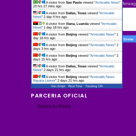
A visitor from
Sao Paulo
viewed "
Armivaldo News
"
Mensa
20 hrs 27 mins ago
A visitor from
Dallas, Texas
viewed "
Armivaldo
News
"
1 day 4 hrs ago
A visitor from
Viana, Luanda
viewed "
Armivaldo
News
"
1 day 18 hrs ago
A visitor from
Beijing
viewed "
Armivaldo News
"
1
day 18 hrs ago
A visitor from
Beijing
viewed "
Armivaldo News
"
2
days 3 hrs ago
A visitor from
Beijing
viewed "
Armivaldo News
"
2
days 15 hrs ago
A visitor from
Dallas, Texas
viewed "
Armivaldo
News
"
2 days 21 hrs ago
A visitor from
Beijing
viewed "
Armivaldo News:
Nayara Leonor
"
2 days 21 hrs ago
Get Script
Real Time
Tracking ON
PARCERIA OFICIAL
Samba Sa Muzik