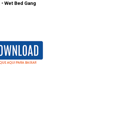
a
•
Wet Bed Gang