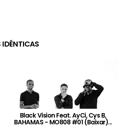
 IDÊNTICAS
Black Vision Feat. AyCi, Cys B,
BAHAMAS - MO808 #01 (Baixar)...