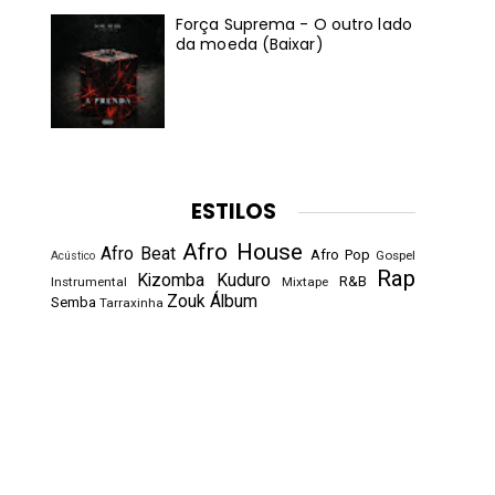
Força Suprema - O outro lado
da moeda (Baixar)
ESTILOS
Afro House
Afro Beat
Afro Pop
Gospel
Acústico
Rap
Kizomba
Kuduro
R&B
Instrumental
Mixtape
Zouk
Álbum
Semba
Tarraxinha