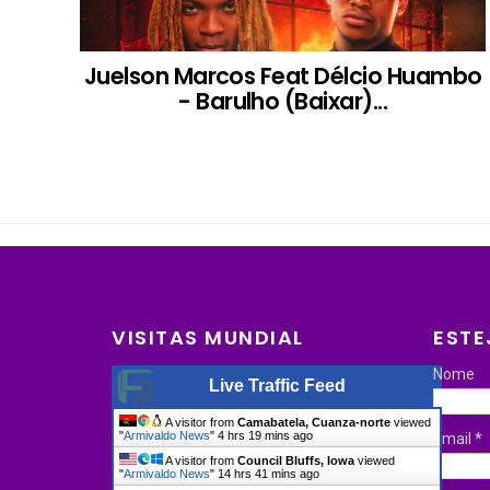
Juelson Marcos Feat Délcio Huambo
- Barulho (Baixar)...
VISITAS MUNDIAL
ESTE
Nome
Live Traffic Feed
A visitor from
Camabatela, Cuanza-norte
viewed
"
Armivaldo News
"
4 hrs 19 mins ago
Email
*
A visitor from
Council Bluffs, Iowa
viewed
"
Armivaldo News
"
14 hrs 41 mins ago