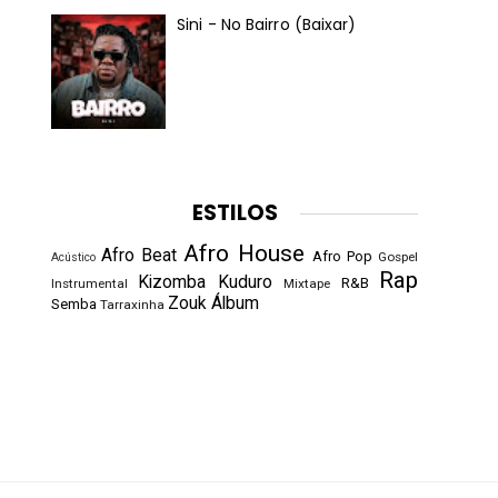
Sini - No Bairro (Baixar)
ESTILOS
Afro House
Afro Beat
Afro Pop
Gospel
Acústico
Rap
Kizomba
Kuduro
R&B
Instrumental
Mixtape
Zouk
Álbum
Semba
Tarraxinha