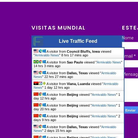
VISITAS MUNDIAL
ESTE
Nome
Live Traffic Feed
A visitor from
Council Bluffs, Iowa
viewed
"
Armivaldo News
"
8 hrs 17 mins ago
Email
*
A visitor from
Sao Paulo
viewed "
Armivaldo News
"
14 hrs 3 mins ago
A visitor from
Dallas, Texas
viewed "
Armivaldo
Mensa
News
"
22 hrs 27 mins ago
A visitor from
Viana, Luanda
viewed "
Armivaldo
News
"
1 day 12 hrs ago
A visitor from
Beijing
viewed "
Armivaldo News
"
1
day 12 hrs ago
A visitor from
Beijing
viewed "
Armivaldo News
"
1
day 20 hrs ago
A visitor from
Beijing
viewed "
Armivaldo News
"
2
days 9 hrs ago
A visitor from
Dallas, Texas
viewed "
Armivaldo
News
"
2 days 15 hrs ago
A visitor from
Beijing
viewed "
Armivaldo News: