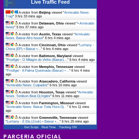
Live Traffic Feed
A visitor from
Beijing
viewed "
Armivaldo News:
Trap
"
3 hrs 33 mins ago
A visitor from
Delaware, Ohio
viewed "
• Armivaldo
News
"
5 hrs 37 mins ago
A visitor from
Austin, Texas
viewed "
Armivaldo
News: Baixar Afro house
"
6 hrs 4 mins ago
A visitor from
Cincinnati, Ohio
viewed "
Lurhany -
Chora (EP) • Baixar •…
"
6 hrs 4 mins ago
A visitor from
Baltimore, Maryland
viewed
"
Prodígio - O Milagre do Vinho (Baixar)…
"
6 hrs 4 mins ago
A visitor from
Memphis, Tennessee
viewed
"
Prodígio - A Palma Queimada (Baixar) •…
"
6 hrs 4 mins
ago
A visitor from
Atascadero, California
viewed
"
Armivaldo News: Culpados
"
6 hrs 10 mins ago
A visitor from
Houston, Texas
viewed "
Armivaldo
News: Tonilson Beat Dj Ingles
"
6 hrs 11 mins ago
A visitor from
Farmington, Missouri
viewed
"
Armivaldo News: Baixar Toda Hora Dj…
"
6 hrs 11 mins
ago
A visitor from
Greeneville, Tennessee
viewed
"
Lurhany - É Ela (Zouk) • Baixar •…
"
6 hrs 25 mins ago
Get Script
Real Time
Tracking ON
PARCERIA OFICIAL