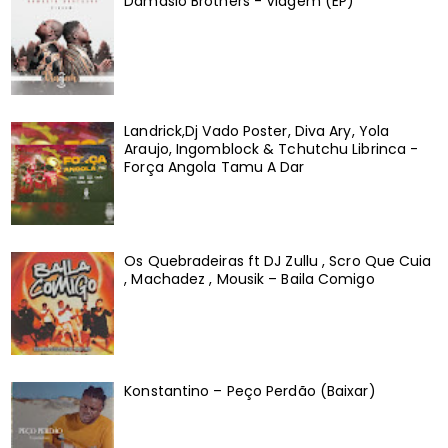
Damásio Brothers - Viagem (EP)
Landrick,Dj Vado Poster, Diva Ary, Yola
Araujo, Ingomblock & Tchutchu Librinca -
Força Angola Tamu A Dar
Os Quebradeiras ft DJ Zullu , Scro Que Cuia
, Machadez , Mousik – Baila Comigo
Konstantino – Peço Perdão (Baixar)