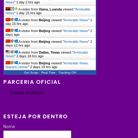
News
"
1 day 2 hrs ago
A visitor from
Viana, Luanda
viewed "
Armivaldo
News
"
1 day 15 hrs ago
A visitor from
Beijing
viewed "
Armivaldo News
"
1
day 15 hrs ago
A visitor from
Beijing
viewed "
Armivaldo News
"
2
days ago
A visitor from
Beijing
viewed "
Armivaldo News
"
2
days 12 hrs ago
A visitor from
Dallas, Texas
viewed "
Armivaldo
News
"
2 days 18 hrs ago
A visitor from
Beijing
viewed "
Armivaldo News:
Nayara Leonor
"
2 days 19 hrs ago
Get Script
Real Time
Tracking ON
PARCERIA OFICIAL
Samba Sa Muzik
ESTEJA POR DENTRO
Nome