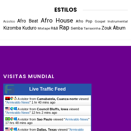
ESTILOS
Afro House
Afro Beat
Afro Pop
Gospel
Instrumental
Acústico
Rap
Kizomba
Kuduro
Zouk
Álbum
R&B
Semba
Mixtape
Tarraxinha
VISITAS MUNDIAL
Live Traffic Feed
A visitor from
Camabatela, Cuanza-norte
viewed
"
Armivaldo News
"
1 hr 40 mins ago
A visitor from
Council Bluffs, Iowa
viewed
"
Armivaldo News
"
12 hrs 2 mins ago
A visitor from
Sao Paulo
viewed "
Armivaldo News
"
17 hrs 48 mins ago
A visitor from
Dallas, Texas
viewed "
Armivaldo