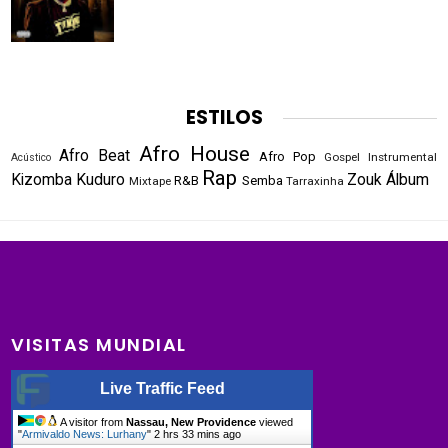
ESTILOS
Afro House
Afro Beat
Afro Pop
Gospel
Instrumental
Acústico
Rap
Kizomba
Kuduro
Zouk
Álbum
R&B
Semba
Mixtape
Tarraxinha
VISITAS MUNDIAL
Live Traffic Feed
A visitor from
Nassau, New Providence
viewed
"
Armivaldo News: Lurhany
"
2 hrs 33 mins ago