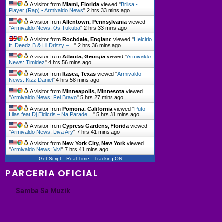
A visitor from
Miami, Florida
viewed "
Briisa -
Player (Rap) • Armivaldo News
"
2 hrs 33 mins ago
A visitor from
Allentown, Pennsylvania
viewed
"
Armivaldo News: Os Tukuba
"
2 hrs 33 mins ago
A visitor from
Rochdale, England
viewed "
Helcirio
ft. Deedz B & Lil Drizzy –…
"
2 hrs 36 mins ago
A visitor from
Atlanta, Georgia
viewed "
Armivaldo
News: Timidez
"
4 hrs 56 mins ago
A visitor from
Itasca, Texas
viewed "
Armivaldo
News: Kizz Daniel
"
4 hrs 58 mins ago
A visitor from
Minneapolis, Minnesota
viewed
"
Armivaldo News: Rei Bravo
"
5 hrs 27 mins ago
A visitor from
Pomona, California
viewed "
Puto
Lilas feat Dj Eidicris – Na Parade…
"
5 hrs 31 mins ago
A visitor from
Cypress Gardens, Florida
viewed
"
Armivaldo News: Diva Ary
"
7 hrs 41 mins ago
A visitor from
New York City, New York
viewed
"
Armivaldo News: Vivi
"
7 hrs 41 mins ago
Get Script
Real Time
Tracking ON
PARCERIA OFICIAL
Samba Sa Muzik