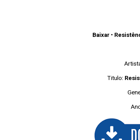
Baixar
•
Resistên
Artist
Titulo:
Resis
Gene
An