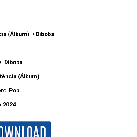
cia (Álbum)
•
Diboba
a:
Diboba
tência (Álbum)
ro:
Pop
o
2024