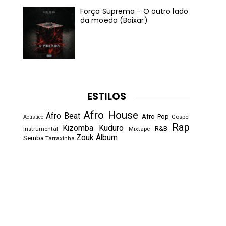
Força Suprema - O outro lado
da moeda (Baixar)
ESTILOS
Afro House
Afro Beat
Afro Pop
Gospel
Acústico
Rap
Kizomba
Kuduro
R&B
Instrumental
Mixtape
Zouk
Álbum
Semba
Tarraxinha