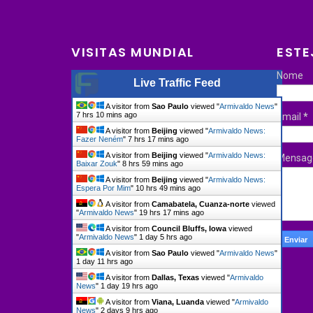
VISITAS MUNDIAL
ESTE
Nome
Live Traffic Feed
A visitor from
Sao Paulo
viewed "
Armivaldo News
"
7 hrs 10 mins ago
Email
*
A visitor from
Beijing
viewed "
Armivaldo News:
Fazer Neném
"
7 hrs 17 mins ago
A visitor from
Beijing
viewed "
Armivaldo News:
Mensa
Baixar Zouk
"
8 hrs 59 mins ago
A visitor from
Beijing
viewed "
Armivaldo News:
Espera Por Mim
"
10 hrs 49 mins ago
A visitor from
Camabatela, Cuanza-norte
viewed
"
Armivaldo News
"
19 hrs 17 mins ago
A visitor from
Council Bluffs, Iowa
viewed
"
Armivaldo News
"
1 day 5 hrs ago
A visitor from
Sao Paulo
viewed "
Armivaldo News
"
1 day 11 hrs ago
A visitor from
Dallas, Texas
viewed "
Armivaldo
News
"
1 day 19 hrs ago
A visitor from
Viana, Luanda
viewed "
Armivaldo
News
"
2 days 9 hrs ago