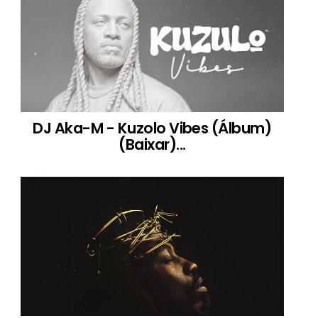
DJ Aka-M - Kuzolo Vibes (Álbum)
(Baixar)...