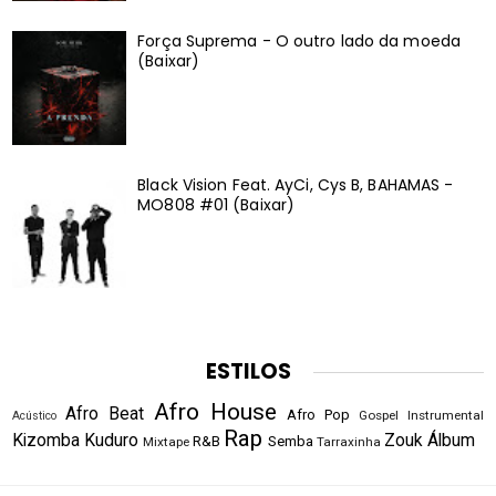
Força Suprema - O outro lado da moeda
(Baixar)
Black Vision Feat. AyCi, Cys B, BAHAMAS -
MO808 #01 (Baixar)
ESTILOS
Afro House
Afro Beat
Afro Pop
Gospel
Instrumental
Acústico
Rap
Kizomba
Kuduro
Zouk
Álbum
R&B
Semba
Mixtape
Tarraxinha