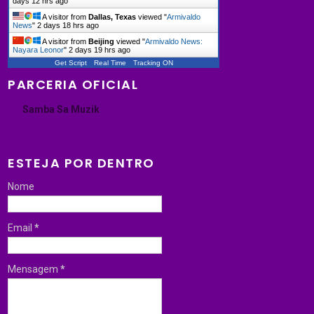
days 12 hrs ago
A visitor from
Dallas, Texas
viewed "
Armivaldo
News
"
2 days 18 hrs ago
A visitor from
Beijing
viewed "
Armivaldo News:
Nayara Leonor
"
2 days 19 hrs ago
Get Script
Real Time
Tracking ON
PARCERIA OFICIAL
Samba Sa Muzik
ESTEJA POR DENTRO
Nome
Email
*
Mensagem
*