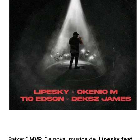
Baixar "
MVP
" a nova musica de
Lipesky feat