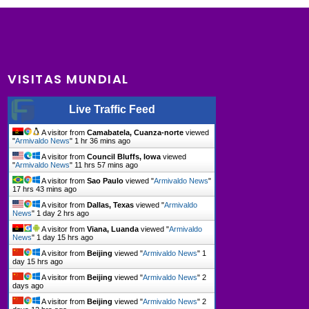
VISITAS MUNDIAL
Live Traffic Feed
A visitor from
Camabatela, Cuanza-norte
viewed
"
Armivaldo News
"
1 hr 36 mins ago
A visitor from
Council Bluffs, Iowa
viewed
"
Armivaldo News
"
11 hrs 57 mins ago
A visitor from
Sao Paulo
viewed "
Armivaldo News
"
17 hrs 43 mins ago
A visitor from
Dallas, Texas
viewed "
Armivaldo
News
"
1 day 2 hrs ago
A visitor from
Viana, Luanda
viewed "
Armivaldo
News
"
1 day 15 hrs ago
A visitor from
Beijing
viewed "
Armivaldo News
"
1
day 15 hrs ago
A visitor from
Beijing
viewed "
Armivaldo News
"
2
days ago
A visitor from
Beijing
viewed "
Armivaldo News
"
2