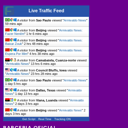
Live Traffic Feed
A visitor from
Sao Paulo
viewed "
Armivaldo News
"
59 mins ago
A visitor from
Beijing
viewed "
Armivaldo News:
Fazer Neném
"
1 hr 6 mins ago
A visitor from
Beijing
viewed "
Armivaldo News:
Baixar Zouk
"
2 hrs 48 mins ago
A visitor from
Beijing
viewed "
Armivaldo News:
Espera Por Mim
"
4 hrs 39 mins ago
A visitor from
Camabatela, Cuanza-norte
viewed
"
Armivaldo News
"
13 hrs 6 mins ago
A visitor from
Council Bluffs, Iowa
viewed
"
Armivaldo News
"
23 hrs 28 mins ago
A visitor from
Sao Paulo
viewed "
Armivaldo News
"
1 day 5 hrs ago
A visitor from
Dallas, Texas
viewed "
Armivaldo
News
"
1 day 13 hrs ago
A visitor from
Viana, Luanda
viewed "
Armivaldo
News
"
2 days 3 hrs ago
A visitor from
Beijing
viewed "
Armivaldo News
"
2
days 3 hrs ago
Get Script
Real Time
Tracking ON
PARCERIA OFICIAL