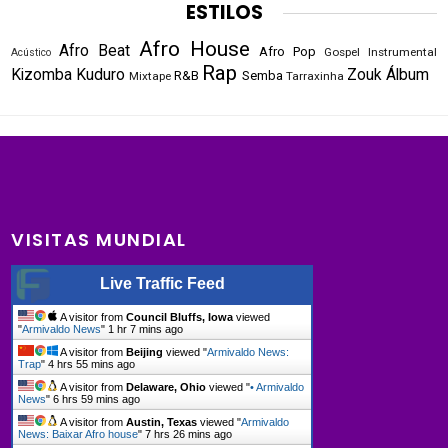
ESTILOS
Afro House
Afro Beat
Afro Pop
Gospel
Instrumental
Acústico
Rap
Kizomba
Kuduro
Zouk
Álbum
R&B
Semba
Mixtape
Tarraxinha
VISITAS MUNDIAL
Live Traffic Feed
A visitor from
Council Bluffs, Iowa
viewed
"
Armivaldo News
"
1 hr 7 mins ago
A visitor from
Beijing
viewed "
Armivaldo News:
Trap
"
4 hrs 55 mins ago
A visitor from
Delaware, Ohio
viewed "
• Armivaldo
News
"
6 hrs 59 mins ago
A visitor from
Austin, Texas
viewed "
Armivaldo
News: Baixar Afro house
"
7 hrs 26 mins ago