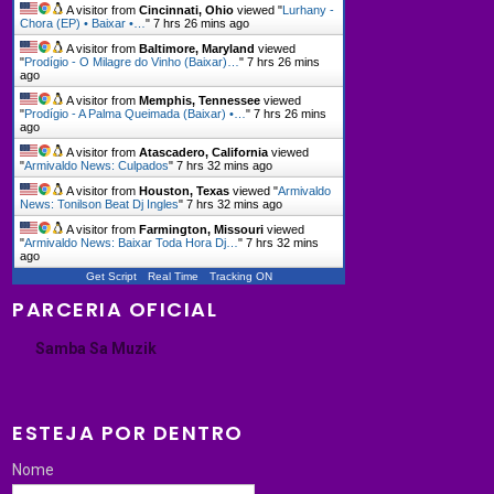
A visitor from
Cincinnati, Ohio
viewed "
Lurhany -
Chora (EP) • Baixar •…
"
7 hrs 26 mins ago
A visitor from
Baltimore, Maryland
viewed
"
Prodígio - O Milagre do Vinho (Baixar)…
"
7 hrs 26 mins
ago
A visitor from
Memphis, Tennessee
viewed
"
Prodígio - A Palma Queimada (Baixar) •…
"
7 hrs 26 mins
ago
A visitor from
Atascadero, California
viewed
"
Armivaldo News: Culpados
"
7 hrs 32 mins ago
A visitor from
Houston, Texas
viewed "
Armivaldo
News: Tonilson Beat Dj Ingles
"
7 hrs 32 mins ago
A visitor from
Farmington, Missouri
viewed
"
Armivaldo News: Baixar Toda Hora Dj…
"
7 hrs 32 mins
ago
Get Script
Real Time
Tracking ON
PARCERIA OFICIAL
Samba Sa Muzik
ESTEJA POR DENTRO
Nome