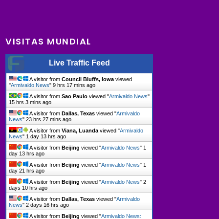
VISITAS MUNDIAL
Live Traffic Feed
A visitor from
Council Bluffs, Iowa
viewed
"
Armivaldo News
"
9 hrs 17 mins ago
A visitor from
Sao Paulo
viewed "
Armivaldo News
"
15 hrs 3 mins ago
A visitor from
Dallas, Texas
viewed "
Armivaldo
News
"
23 hrs 27 mins ago
A visitor from
Viana, Luanda
viewed "
Armivaldo
News
"
1 day 13 hrs ago
A visitor from
Beijing
viewed "
Armivaldo News
"
1
day 13 hrs ago
A visitor from
Beijing
viewed "
Armivaldo News
"
1
day 21 hrs ago
A visitor from
Beijing
viewed "
Armivaldo News
"
2
days 10 hrs ago
A visitor from
Dallas, Texas
viewed "
Armivaldo
News
"
2 days 16 hrs ago
A visitor from
Beijing
viewed "
Armivaldo News: