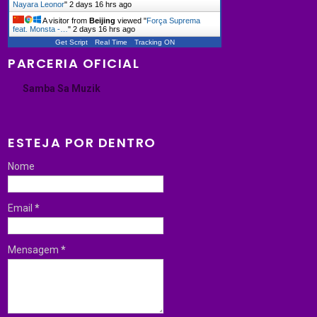
Nayara Leonor
"
2 days 16 hrs ago
A visitor from
Beijing
viewed "
Força Suprema
feat. Monsta -…
"
2 days 16 hrs ago
Get Script
Real Time
Tracking ON
PARCERIA OFICIAL
Samba Sa Muzik
ESTEJA POR DENTRO
Nome
Email
*
Mensagem
*