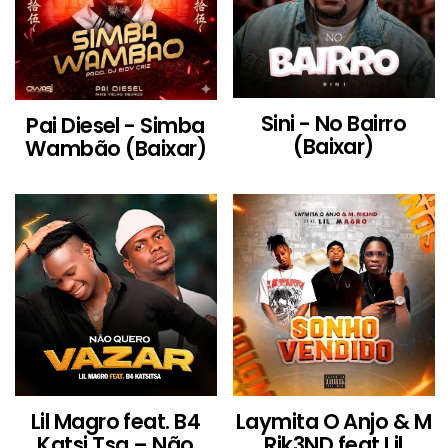
Sini - No Bairro
Pai Diesel - Simba
(Baixar)
Wambão (Baixar)
Lil Magro feat. B4
Laymita O Anjo & M
Katsi Tsa – Não
Rik3ND feat Lil