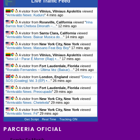
Live Traffic Feed
A visitor from
Vilnius, Vilniaus Apskritis
viewed
"
Armivaldo News: Kuduro
"
4 mins ago
A visitor from
Roseville, California
viewed "
Irina
Barros feat Chelsea Dinorath –…
"
12 mins ago
A visitor from
Santa Clara, California
viewed
"
Armivaldo News: Baixar Musica do…
"
14 mins ago
A visitor from
New York City, New York
viewed
"
Armivaldo News: Massano Feat Boy Boy
"
17 mins ago
A visitor from
Vilnius, Vilniaus Apskritis
viewed
"
New Lil – Parar É Morrer (Rap) •…
"
17 mins ago
A visitor from
Fort Lauderdale, Florida
viewed
"
Ronaldo Fernandes – Última Vez (Baixar)…
"
24 mins ago
A visitor from
London, England
viewed "
Deezy -
SOS (Goating) Vol. 3 (EP) •…
"
26 mins ago
A visitor from
Fort Lauderdale, Florida
viewed
"
Armivaldo News: Preocupado
"
29 mins ago
A visitor from
New York City, New York
viewed
"
Armivaldo News: Chetekela
"
29 mins ago
A visitor from
New York City, New York
viewed
"
Armivaldo News: Fé
"
29 mins ago
Get Script
Real Time
Tracking ON
PARCERIA OFICIAL