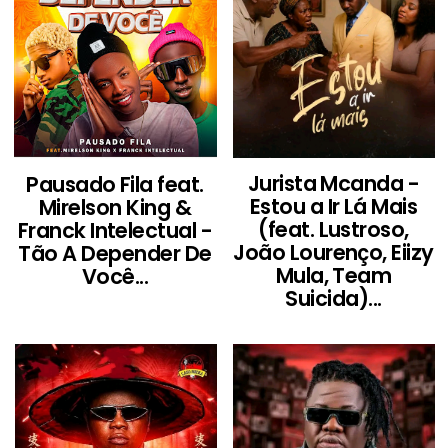
Jurista Mcanda -
Pausado Fila feat.
Estou a Ir Lá Mais
Mirelson King &
(feat. Lustroso,
Franck Intelectual -
João Lourenço, Eiizy
Tão A Depender De
Mula, Team
Você...
Suicida)...