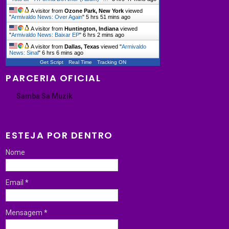
A visitor from
Ozone Park, New York
viewed
"
Armivaldo News: Over Again
"
5 hrs 51 mins ago
A visitor from
Huntington, Indiana
viewed
"
Armivaldo News: Baixar EP
"
6 hrs 2 mins ago
A visitor from
Dallas, Texas
viewed "
Armivaldo
News: Sinal
"
6 hrs 6 mins ago
Get Script
Real Time
Tracking ON
PARCERIA OFICIAL
Samba Sa Muzik
ESTEJA POR DENTRO
Nome
Email
*
Mensagem
*