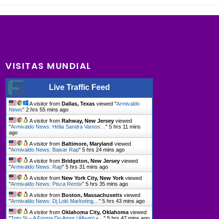
VISITAS MUNDIAL
Live Traffic Feed
A visitor from
Dallas, Texas
viewed "
Armivaldo
News
"
2 hrs 55 mins ago
A visitor from
Rahway, New Jersey
viewed
"
Armivaldo News: Hélia Sandra Vamos…
"
5 hrs 11 mins
ago
A visitor from
Baltimore, Maryland
viewed
"
Armivaldo News: Baixar Rap
"
5 hrs 24 mins ago
A visitor from
Bridgeton, New Jersey
viewed
"
Armivaldo News: Rap
"
5 hrs 31 mins ago
A visitor from
New York City, New York
viewed
"
Armivaldo News: Pisca Remix
"
5 hrs 35 mins ago
A visitor from
Boston, Massachusetts
viewed
"
Armivaldo News: Dj Loló Marketing…
"
5 hrs 43 mins ago
A visitor from
Oklahoma City, Oklahoma
viewed
"
Toto St – A Forma Do Amor (Álbum) •…
"
5 hrs 47 mins ago